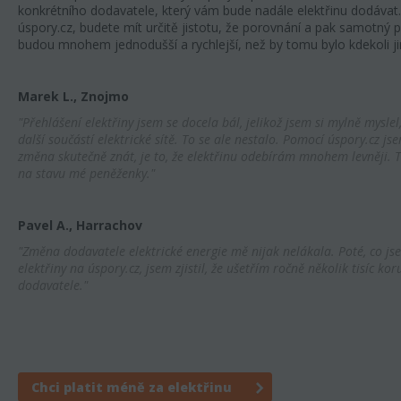
konkrétního dodavatele, který vám bude nadále elektřinu dodávat.
úspory.cz, budete mít určitě jistotu, že porovnání a pak samotný
budou mnohem jednodušší a rychlejší, než by tomu bylo kdekoli j
Marek L., Znojmo
"Přehlášení elektřiny jsem se docela bál, jelikož jsem si mylně mysle
další součástí elektrické sítě. To se ale nestalo. Pomocí úspory.cz jse
změna skutečně znát, je to, že elektřinu odebírám mnohem levněji. Te
na stavu mé peněženky."
Pavel A., Harrachov
"Změna dodavatele elektrické energie mě nijak nelákala. Poté, co js
elektřiny na úspory.cz, jsem zjistil, že ušetřím ročně několik tisíc ko
dodavatele."
Chci platit méně za elektřinu