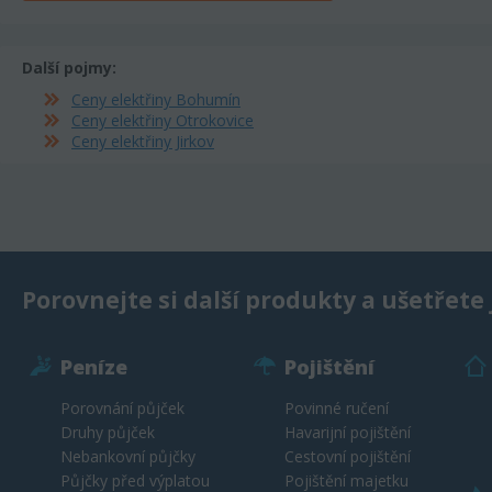
Další pojmy:
Ceny elektřiny Bohumín
Ceny elektřiny Otrokovice
Ceny elektřiny Jirkov
Porovnejte si další produkty a ušetřete 
Peníze
Pojištění
Porovnání půjček
Povinné ručení
Druhy půjček
Havarijní pojištění
Nebankovní půjčky
Cestovní pojištění
Půjčky před výplatou
Pojištění majetku