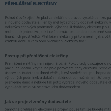
PŘEHLÁŠENÍ ELEKTŘINY
Pokud člověk zjistí, že platí za elektřinu opravdu vysoké peníze, pa
si nového dodavatele. Ten by měl být schopný dodávat elektřinu v
odlišných cenových podmínek. Výhodnější dodávky elektřiny jsou i
mohou jak jednotlivci, tak i celé domácnosti anebo soukromé spol
finančních prostředků. Přehlášení elektřiny přitom není nijak složit
krátkou dobu. V čem tedy přehlášení elektřiny tkví?
Postup při přehlášení elektřiny
Přehlášení elektřiny není nijak náročné. Pokud tedy uvažujete o n
pak bude ideální, když si nejprve porovnáte ceny elektřiny, respek
úspory.cz. Budete tak ihned vědět, která společnost je schopna d
výhodných podmínek a dokáže nabídnout co možná nejnižší ceny el
přehledně dáno a nebude tak potíž vybrat si nového dodavatele dl
vypovědět smlouvu se stávajícím dodavatelem.
Jak se projeví změny dodavatele
Samotné přehlášení elektřiny se projeví pouze tím, že budete mít n