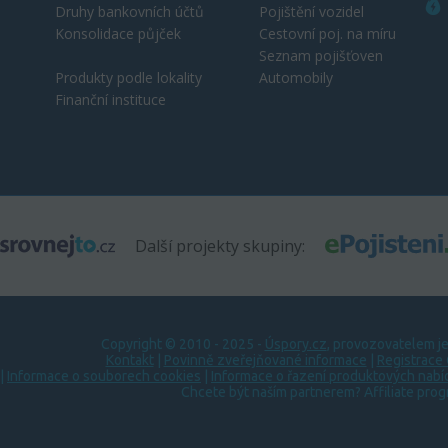
Druhy bankovních účtů
Pojištění vozidel
Konsolidace půjček
Cestovní poj. na míru
Seznam pojišťoven
Produkty podle lokality
Automobily
Finanční instituce
Další projekty skupiny:
Copyright © 2010 - 2025 -
Úspory.cz
, provozovatelem j
Kontakt
|
Povinně zveřejňované informace
|
Registrace
|
Informace o souborech cookies
|
Informace o řazení produktových nabí
Chcete být naším partnerem? Affiliate pro