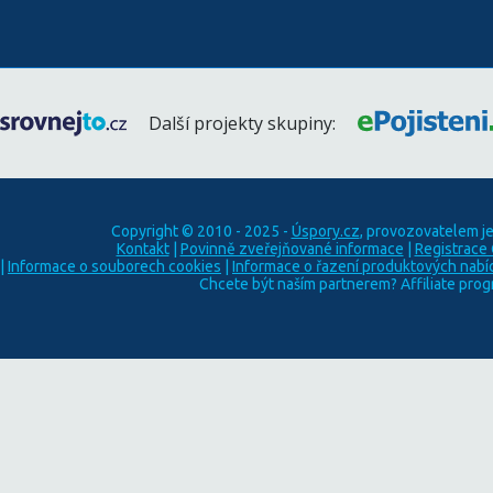
Další projekty skupiny:
Copyright © 2010 - 2025 -
Úspory.cz
, provozovatelem j
Kontakt
|
Povinně zveřejňované informace
|
Registrace
|
Informace o souborech cookies
|
Informace o řazení produktových nabí
Chcete být naším partnerem? Affiliate pro