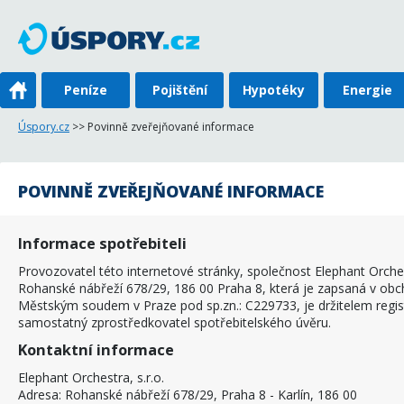
Peníze
Pojištění
Hypotéky
Energie
Úspory.cz
>> Povinně zveřejňované informace
POVINNĚ ZVEŘEJŇOVANÉ INFORMACE
Informace spotřebiteli
Provozovatel této internetové stránky, společnost Elephant Orchest
Rohanské nábřeží 678/29, 186 00 Praha 8, která je zapsaná v ob
Městským soudem v Praze pod sp.zn.: C229733, je držitelem regis
samostatný zprostředkovatel spotřebitelského úvěru.
Kontaktní informace
Elephant Orchestra, s.r.o.
Adresa: Rohanské nábřeží 678/29, Praha 8 - Karlín, 186 00