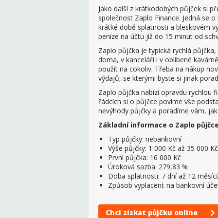
Jako další z krátkodobých půjček si 
společnost Zaplo Finance. Jedná se o 
krátké době splatnosti a bleskovém vyř
peníze na účtu již do 15 minut od schv
Zaplo půjčka je typická rychlá půjčka,
doma, v kanceláři i v oblíbené kavárn
použít na cokoliv. Třeba na nákup nové
výdajů, se kterými byste si jinak porad
Zaplo půjčka nabízí opravdu rychlou fi
řádcích si o půjčce povíme vše podst
nevýhody půjčky a poradíme vám, jak 
Základní informace o Zaplo půjčce
Typ půjčky: nebankovní
Výše půjčky: 1 000 Kč až 35 000 Kč
První půjčka: 16 000 Kč
Úroková sazba: 279,83 %
Doba splatnosti: 7 dní až 12 měsíc
Způsob vyplacení: na bankovní účet
Chci získat půjčku online