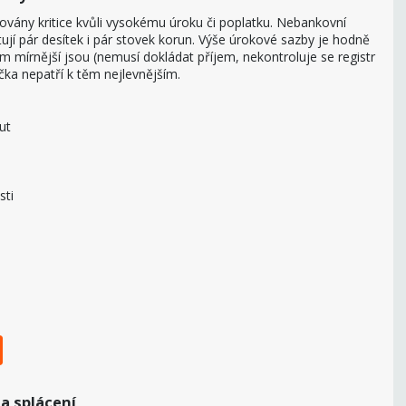
vány kritice kvůli vysokému úroku či poplatku. Nebankovní
tují pár desítek i pár stovek korun. Výše úrokové sazby je hodně
m mírnější jsou (nemusí dokládat příjem, nekontroluje se registr
jčka nepatří k těm nejlevnějším.
ut
sti
 a splácení