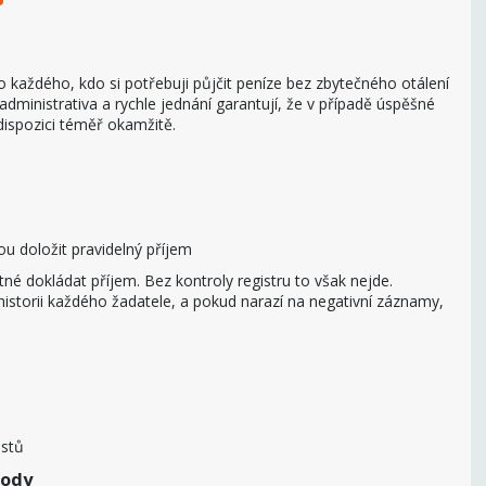
á
 každého, kdo si potřebuji půjčit peníze bez zbytečného otálení
administrativa a rychle jednání garantují, že v případě úspěšné
dispozici téměř okamžitě.
u doložit pravidelný příjem
utné dokládat příjem. Bez kontroly registru to však nejde.
historii každého žadatele, a pokud narazí na negativní záznamy,
estů
hody