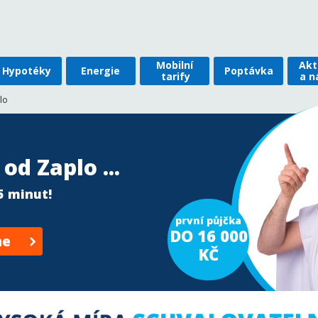
Mobilní
Akt
Hypotéky
Energie
Poptávka
tarify
a n
lo
od Zaplo ...
15 minut!
první půjčka
DO 16 000
ne
KČ