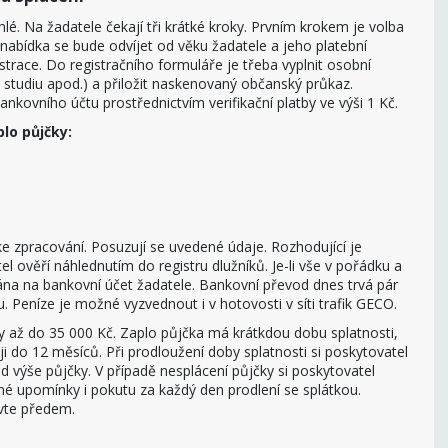
lé. Na žadatele čekají tři krátké kroky. Prvním krokem je volba
 nabídka se bude odvíjet od věku žadatele a jeho platební
istrace. Do registračního formuláře je třeba vyplnit osobní
 studiu apod.) a přiložit naskenovaný občanský průkaz.
nkovního účtu prostřednictvím verifikační platby ve výši 1 Kč.
lo půjčky:
e zpracování. Posuzují se uvedené údaje. Rozhodující je
el ověří náhlednutím do registru dlužníků. Je-li vše v pořádku a
lána na bankovní účet žadatele. Bankovní převod dnes trvá pár
u. Peníze je možné vyzvednout i v hotovosti v síti trafik GECO.
ky až do 35 000 Kč. Zaplo půjčka má krátkdou dobu splatnosti,
ji do 12 měsíců. Při prodloužení doby splatnosti si poskytovatel
od výše půjčky. V případě nesplácení půjčky si poskytovatel
né upomínky i pokutu za každý den prodlení se splátkou.
uvte předem.