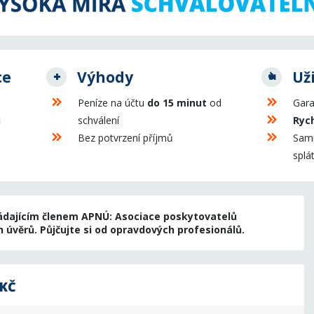
ce
Výhody
Už
Peníze na účtu
do 15 minut
od
Gara
ů
schválení
Rych
Bez potvrzení příjmů
Sami
splá
ládajícím členem APNÚ: Asociace poskytovatelů
 úvěrů. Půjčujte si od opravdových profesionálů.
 KČ