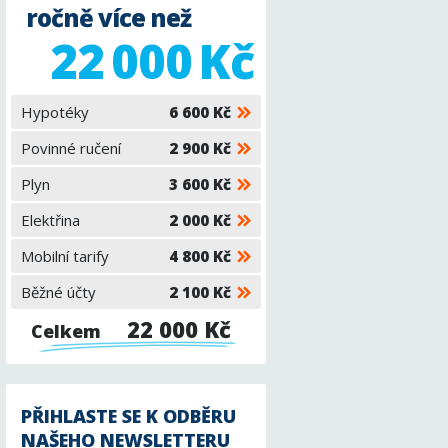
ročně více než
22 000 Kč
Hypotéky
6 600 Kč
Povinné ručení
2 900 Kč
Plyn
3 600 Kč
Elektřina
2 000 Kč
Mobilní tarify
4 800 Kč
Běžné účty
2 100 Kč
22 000 Kč
Celkem
PŘIHLASTE SE K ODBĚRU
NAŠEHO NEWSLETTERU