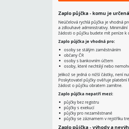
Zaplo půjčka - komu je určen
Neúčelová rychlá půjčka je vhodná pro
a zdlouhavé administrativy. Minimální 
žádosti o půjčku budete mít peníze k 
Zaplo půjčka je vhodná pro:
osoby se stálým zaměstnáním
občany ČR
osoby s bankovním účtem
osoby, které nechtějí nebo nemoho
Jelikož se jedná o nižší částky, není n
Poskytovatel půjčky ověřuje platební 
žádost o půjčku obratem zamítne.
Zaplo půjčka nepatří mezi:
půjčky bez registru
půjčky s exekucí
půjčky pro nezaměstnané
půjčky se záznamem v rejstříku tr
Zaplo půjčka - výhody a nevý