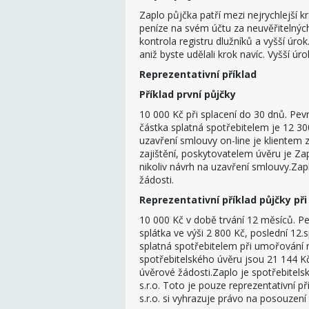
Zaplo půjčka patří mezi nejrychlejší
peníze na svém účtu za neuvěřitelnýc
kontrola registru dlužníků a vyšší úrok
aniž byste udělali krok navíc. Vyšší úr
Reprezentativní příklad
Příklad první půjčky
10 000 Kč při splacení do 30 dnů. Pe
částka splatná spotřebitelem je 12 30
uzavření smlouvy on-line je klientem za
zajištění, poskytovatelem úvěru je Zap
nikoliv návrh na uzavření smlouvy.Zap
žádosti.
Reprezentativní příklad půjčky při
10 000 Kč v době trvání 12 měsíců. P
splátka ve výši 2 800 Kč, poslední 12.
splatná spotřebitelem při umořování m
spotřebitelského úvěru jsou 21 144 Kč
úvěrové žádosti.Zaplo je spotřebitels
s.r.o. Toto je pouze reprezentativní p
s.r.o. si vyhrazuje právo na posouzení