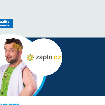
uality
ávody