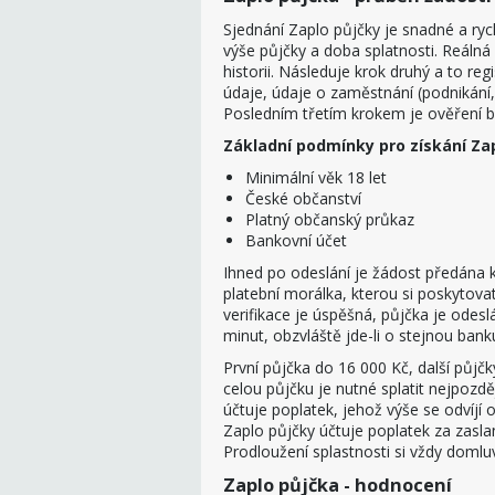
Sjednání Zaplo půjčky je snadné a rych
výše půjčky a doba splatnosti. Reálná
historii. Následuje krok druhý a to reg
údaje, údaje o zaměstnání (podnikání,
Posledním třetím krokem je ověření ba
Základní podmínky pro získání Zap
Minimální věk 18 let
České občanství
Platný občanský průkaz
Bankovní účet
Ihned po odeslání je žádost předána k
platební morálka, kterou si poskytovat
verifikace je úspěšná, půjčka je odes
minut, obzvláště jde-li o stejnou bank
První půjčka do 16 000 Kč, další půjč
celou půjčku je nutné splatit nejpozdě
účtuje poplatek, jehož výše se odvíjí 
Zaplo půjčky účtuje poplatek za zasla
Prodloužení splastnosti si vždy doml
Zaplo půjčka - hodnocení