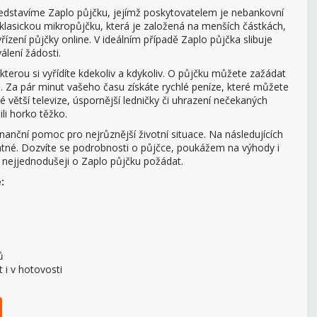
představíme Zaplo půjčku, jejímž poskytovatelem je nebankovní
klasickou mikropůjčku, která je založená na menších částkách,
ízení půjčky online. V ideálním případě Zaplo půjčka slibuje
álení žádosti.
 kterou si vyřídíte kdekoliv a kdykoliv. O půjčku můžete zažádat
ě. Za pár minut vašeho času získáte rychlé peníze, které můžete
 větší televize, úspornější ledničky či uhrazení nečekaných
ili horko těžko.
nanční pomoc pro nejrůznější životní situace. Na následujících
atné. Dozvíte se podrobnosti o půjčce, poukážem na výhody i
nejjednodušeji o Zaplo půjčku požádat.
:
ů
 i v hotovosti