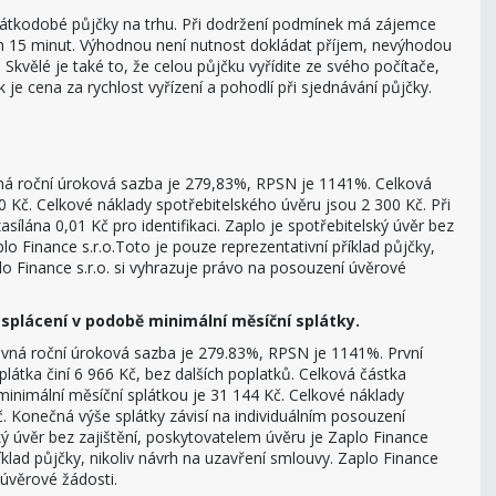
 krátkodobé půjčky na trhu. Při dodržení podmínek má zájemce
h 15 minut. Výhodnou není nutnost dokládat příjem, nevýhodou
. Skvělé je také to, že celou půjčku vyřídite ze svého počítače,
ok je cena za rychlost vyřízení a pohodlí při sjednávání půjčky.
vná roční úroková sazba je 279,83%, RPSN je 1141%. Celková
0 Kč. Celkové náklady spotřebitelského úvěru jsou 2 300 Kč. Při
sílána 0,01 Kč pro identifikaci. Zaplo je spotřebitelský úvěr bez
lo Finance s.r.o.Toto je pouze reprezentativní příklad půjčky,
lo Finance s.r.o. si vyhrazuje právo na posouzení úvěrové
 splácení v podobě minimální měsíční splátky.
evná roční úroková sazba je 279.83%, RPSN je 1141%. První
splátka činí 6 966 Kč, bez dalších poplatků. Celková částka
inimální měsíční splátkou je 31 144 Kč. Celkové náklady
. Konečná výše splátky závisí na individuálním posouzení
ký úvěr bez zajištění, poskytovatelem úvěru je Zaplo Finance
říklad půjčky, nikoliv návrh na uzavření smlouvy. Zaplo Finance
 úvěrové žádosti.