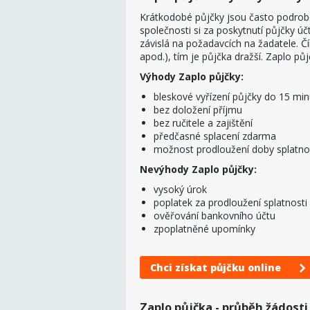
Krátkodobé půjčky jsou často podrobo
společnosti si za poskytnutí půjčky úč
závislá na požadavcích na žadatele. Čí
apod.), tím je půjčka dražší. Zaplo pů
Výhody Zaplo půjčky:
bleskové vyřízení půjčky do 15 min
bez doložení příjmu
bez ručitele a zajištění
předčasné splacení zdarma
možnost prodloužení doby splatno
Nevýhody Zaplo půjčky:
vysoký úrok
poplatek za prodloužení splatnosti
ověřování bankovního účtu
zpoplatněné upomínky
Chci získat půjčku online
Zaplo půjčka - průběh žádosti