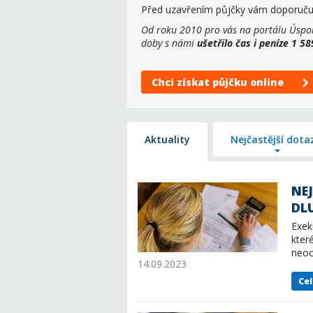
Před uzavřením půjčky vám doporuč
Od roku 2010 pro vás na portálu Úspor
doby s námi
ušetřilo čas i peníze 1 5
Chci získat půjčku online
Aktuality
Nejčastější dota
NE
DL
Exek
kter
neoc
14.09.2023
Cel