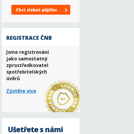
Chci získat půjčku
REGISTRACE ČNB
Jsme registrováni
jako samostatný
zprostředkovatel
spotřebitelských
úvěrů
Zjistěte více
Ušetřete s námi