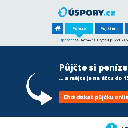
Peníze
Pojištění
Úspory.cz
>> Bezpečná a rychlá půjčka Zap
Půjčte si peníze 
... a mějte je na účtu do 
Chci získat půjčku onli