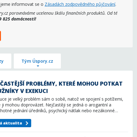
ujeme informovat se o
Zásadách zodpovědného půjčování
.
y.cz porovnáváme ucelenou škálu finančních produktů. Od té
89 825 domácností!
zy
Tým Úspory.cz
JČASTĚJŠÍ PROBLÉMY, KTERÉ MOHOU POTKAT
UŽNÍKY V EXEKUCI
uce je velký problém sám o sobě, natož ve spojení s potížemi,
é ji mohou doprovázet. Nejčastěji se jedná o arogantní a
hotné jednání úředníků, psychický nátlak nebo nezákonné…
á aktualita