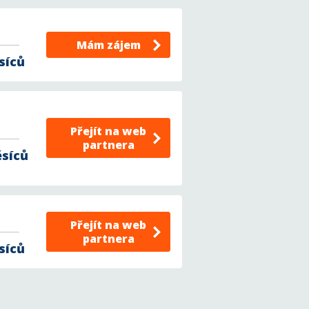
Mám zájem
síců
Přejít na web
partnera
ěsíců
Přejít na web
partnera
síců