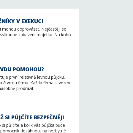
NÍKY V EXEKUCI
ji mohou doprovázet. Nejčastěji se
nezákonné zabavení majetku. Na koho
AVDU POMOHOU?
uje první relativně levnou půjčku,
na čtvrtou firmu. Každá firma si vezme
násobně prodražit.
 SI PŮJČÍTE BEZPEČNĚJI
 si půjčíte a kolik vás půjčka bude
ko pomocník dosáhnout na nezbytné