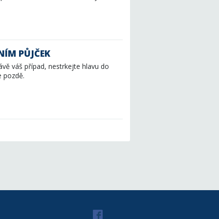
ENÍM PŮJČEK
rávě váš případ, nestrkejte hlavu do
e pozdě.