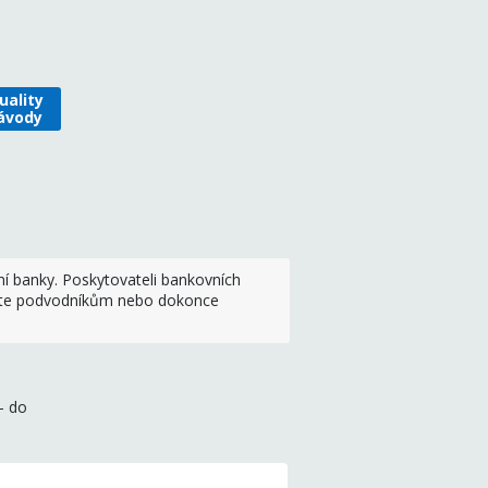
uality
ávody
í banky. Poskytovateli bankovních
etíte podvodníkům nebo dokonce
- do