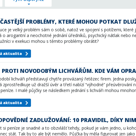
JČASTĚJŠÍ PROBLÉMY, KTERÉ MOHOU POTKAT DLUŽ
uce je velký problém sám o sobě, natož ve spojení s potížemi, které 
á o arogantní a neochotné jednání úředníků, psychický nátlak nebo 
lužníci v exekuci mohou s těmito problémy obrátit?
á aktualita
J PROTI NOVODOBÝM LICHVÁŘŮM. KDE VÁM OPR
dobí lichváři představují chytře provázaný řetězec firem. Jedna poskyt
á zprostředkuje už dražší úvěr a třetí nabízí “výhodné” přeúvěrování 
í peníze. I malé půjčky se následkem jednání s lichváři mohou mnoho
á aktualita
POVĚDNÉ ZADLUŽOVÁNÍ: 10 PRAVIDEL, DÍKY NIMŽ
it si peníze je snadné a to obzvlášť tehdy, pokud je vám jedno, u koho
nec stát. Tak by to ale být nemělo. Půjčka by měla figurovat jen ja