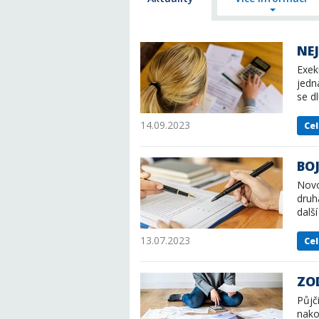
NE
Exek
jedn
se d
14.09.2023
Cel
BO
Novo
druh
dalš
13.07.2023
Cel
ZOD
Půjč
nako