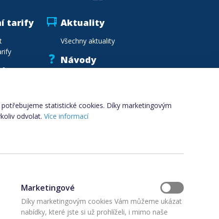
í tarify
Aktuality
t
Všechny aktuality
rify
Návody
vka
Vzory smluv
.cz
Vzdělávání
Slovník pojmů
i, potřebujeme statistické cookies. Díky marketingovým
koliv odvolat.
Více informací
Marketingové
Díky marketingovým cookies Vám můžeme ukázat
nabídky, které jste si už prohlíželi, i mimo naše