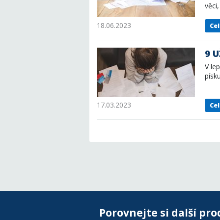
věci
18.06.2023
Cel
9 U
V le
písk
17.03.2023
Cel
Porovnejte si další pro