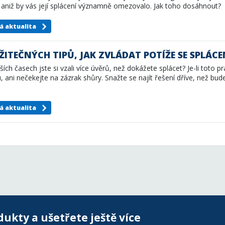
, aniž by vás její splácení významně omezovalo. Jak toho dosáhnout?
á aktualita
ŽITEČNÝCH TIPŮ, JAK ZVLÁDAT POTÍŽE SE SPLÁC
pších časech jste si vzali více úvěrů, než dokážete splácet? Je-li toto p
u, ani nečekejte na zázrak shůry. Snažte se najít řešení dříve, než bud
á aktualita
dukty a ušetřete ještě více