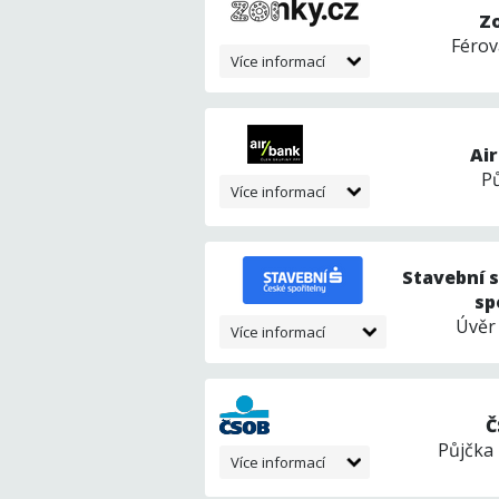
Z
Férov
Více informací
Ai
P
Více informací
Stavební s
sp
Úvěr
Více informací
Č
Půjčka 
Více informací