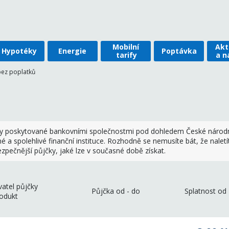
Mobilní
Akt
Hypotéky
Energie
Poptávka
tarify
a n
bez poplatků
čky poskytované bankovními společnostmi pod dohledem České národn
 a spolehlivé finanční instituce. Rozhodně se nemusíte bát, že nal
zpečnější půjčky, jaké lze v současné době získat.
atel půjčky
Půjčka od - do
Splatnost od 
odukt