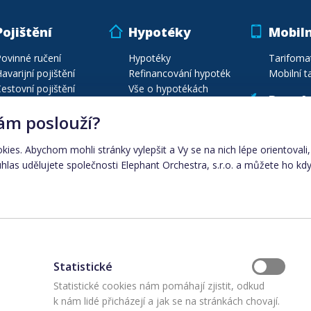
Pojištění
Hypotéky
Mobiln
ovinné ručení
Hypotéky
Tarifoma
avarijní pojištění
Refinancování hypoték
Mobilní ta
estovní pojištění
Vše o hypotékách
Poptá
ojištění majetku
Energie
ám poslouží?
ojištění vozidel
Poptávej
estovní poj. na míru
Porovnání plynu
okies. Abychom mohli stránky vylepšit a Vy se na nich lépe orientoval
Seznam pojišťoven
Porovnání elektřiny
las udělujete společnosti Elephant Orchestra, s.r.o. a můžete ho kdy
Automobily
Dodavatelé energií
Ceny energií dle města
Elektřina
|
plyn
Statistické
upiny:
Statistické cookies nám pomáhají zjistit, odkud
k nám lidé přicházejí a jak se na stránkách chovají.