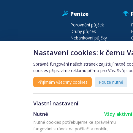
Peníze
Porovnání půjček
P
Druhy půjček
H
Nebankovní půjčky
C
Půjčky před výplatou
P
Nastavení cookies: k čemu V
Druhy bankovních účtů
P
Konsolidace půjček
C
Správné fungování našich stránek zajišťují nutné co
cookies připravíme reklamu přímo pro Vás. Svůj souh
Produkty podle lokality
Finanční instituce
Přijímám všechny cookies
Pouze nutné
Vlastní nastavení
Nutné
Vždy aktivní
Další projekty sk
Nutné cookies potřebujeme ke správnému
fungování stránek na počítači a mobilu,