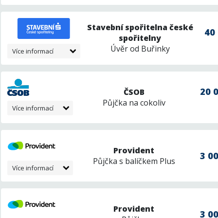
Stavební spořitelna české
40 
spořitelny
Úvěr od Buřinky
Více informací
20 0
ČSOB
Půjčka na cokoliv
Více informací
Provident
3 00
Půjčka s balíčkem Plus
Více informací
Provident
3 00