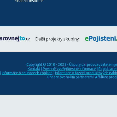
Finanční instituce
Další projekty skupiny:
Copyright © 2010 - 2025 -
Úspory.cz
, provozovatelem j
Kontakt
|
Povinně zveřejňované informace
|
Registrace
|
Informace o souborech cookies
|
Informace o řazení produktových nabí
Chcete být naším partnerem? Affiliate pro