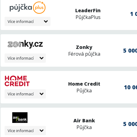
LeaderFin
1 
PůjčkaPlus
Více informací
Zonky
5 000
Férová půjčka
Více informací
Home Credit
10 0
Půjčka
Více informací
Air Bank
5 000
Půjčka
Více informací