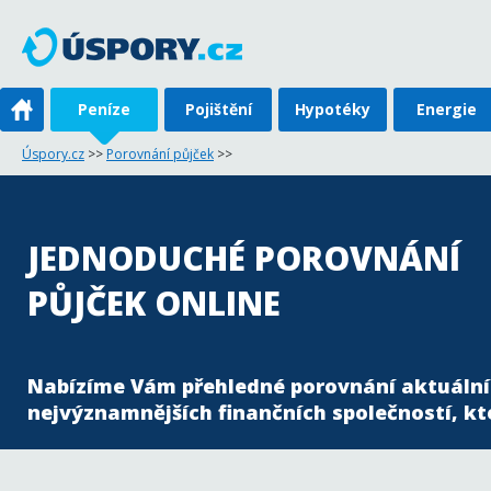
Peníze
Pojištění
Hypotéky
Energie
Úspory.cz
>>
Porovnání půjček
>>
JEDNODUCHÉ POROVNÁNÍ
PŮJČEK ONLINE
Nabízíme Vám přehledné porovnání aktuální
nejvýznamnějších finančních společností, kte