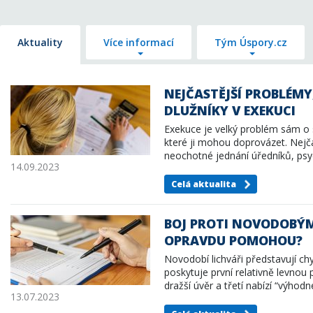
Aktuality
Více informací
Tým Úspory.cz
NEJČASTĚJŠÍ PROBLÉM
DLUŽNÍKY V EXEKUCI
Exekuce je velký problém sám o 
které ji mohou doprovázet. Nejča
neochotné jednání úředníků, ps
14.09.2023
Celá aktualita
BOJ PROTI NOVODOBÝM
OPRAVDU POMOHOU?
Novodobí lichváři představují ch
poskytuje první relativně levnou
dražší úvěr a třetí nabízí “výhod
13.07.2023