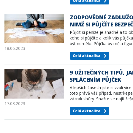
Celá aktualita
ZODPOVĚDNÉ ZADLUŽOV
NIMŽ SI PŮJČÍTE BEZPE
Půjčit si peníze je snadné a to o
koho si půjčíte a kolik vás půjčk
být nemělo. Půjčka by měla fig
18.06.2023
Celá aktualita
9 UŽITEČNÝCH TIPŮ, JA
SPLÁCENÍM PŮJČEK
V lepších časech jste si vzali víc
toto právě váš případ, nestrkejte
zázrak shůry. Snažte se najít řeš
17.03.2023
Celá aktualita