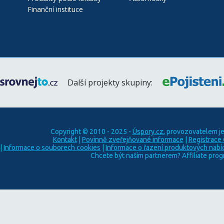
Finanční instituce
Další projekty skupiny:
Copyright © 2010 - 2025 -
Úspory.cz
, provozovatelem j
Kontakt
|
Povinně zveřejňované informace
|
Registrace
|
Informace o souborech cookies
|
Informace o řazení produktových nabí
Chcete být naším partnerem? Affiliate pro