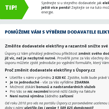
Sjednejte si u stejného dodavatele jak
ele
TIP!
ještě více peněz!
Zeptejte se na tuto mo
energie.
POMŮŽEME VÁM S VÝBĚREM DODAVATELE ELEK
Změňte dodavatele elektřiny a razantně snižte své 
Úspory.cz Vám přinášejí jedinečnou příležitost
změnit svého dod
již víc, než je nezbytně nutné.
Prověřili jsme za Vás všechny do
úsporu můžete zjistit jednoduše po vyplnění formuláře, který Vá
Proč změnit dodavatele elektřiny s Úspory.cz
Ušetříte s námi v průměru
2 020 Kč
. Zjistěte, kolik bude právě
Je to jednoduché
- vše za Vás vyřídíme
ZDARMA
Možnost získání
bonusů a nadstandardních služeb
Pro Vás se
nic nezmění
kromě nižší částky na faktuře
Není nutná výměna
žádného
zařízení
Od roku 2010 pro vás na portálu Úspory.cz porovnáváme ucelenou š
doby s námi
ušetřilo čas i peníze 1 589 825 domácností!