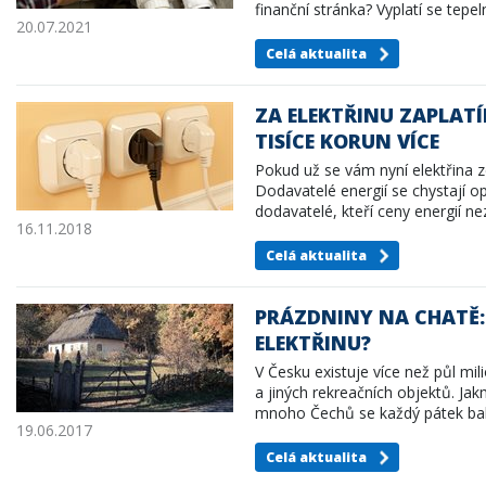
finanční stránka? Vyplatí se tepe
20.07.2021
Celá aktualita
ZA ELEKTŘINU ZAPLAT
TISÍCE KORUN VÍCE
Pokud už se vám nyní elektřina z
Dodavatelé energií se chystají o
dodavatelé, kteří ceny energií ne
16.11.2018
Celá aktualita
PRÁZDNINY NA CHATĚ: 
ELEKTŘINU?
V Česku existuje více než půl mi
a jiných rekreačních objektů. Jak
mnoho Čechů se každý pátek balí
19.06.2017
Celá aktualita