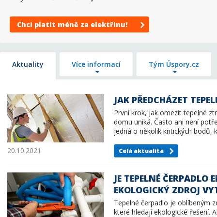
Chci platit méně za elektřinu!
Aktuality
Více informací
Tým Úspory.cz
JAK PŘEDCHÁZET TEPE
První krok, jak omezit tepelné zt
domu uniká. Často ani není potře
jedná o několik kritických bodů,
20.10.2021
Celá aktualita
JE TEPELNÉ ČERPADLO
EKOLOGICKÝ ZDROJ VY
Tepelné čerpadlo je oblíbeným z
které hledají ekologické řešení. A