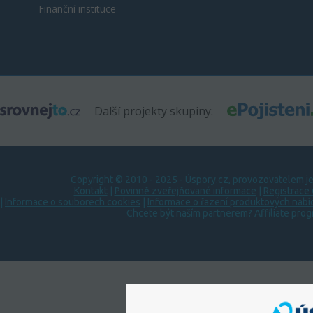
Finanční instituce
Další projekty skupiny:
Copyright © 2010 - 2025 -
Úspory.cz
, provozovatelem j
Kontakt
|
Povinně zveřejňované informace
|
Registrace
|
Informace o souborech cookies
|
Informace o řazení produktových nabí
Chcete být naším partnerem? Affiliate pro