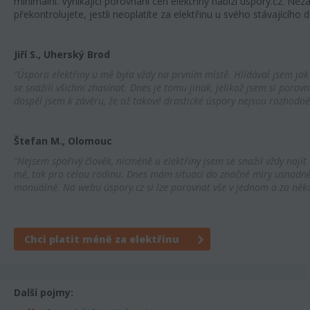
minimální. Vynikající porovnání cen elektřiny nabízí úspory.cz. Ne
překontrolujete, jestli neoplatíte za elektřinu u svého stávajícího 
Jiří S., Uherský Brod
"Úspora elektřiny u mě byla vždy na prvním místě. Hlídával jsem jak
se snažili všichni zhasínat. Dnes je tomu jinak, jelikož jsem si porov
dospěl jsem k závěru, že až takové drastické úspory nejsou rozhodně
Štefan M., Olomouc
"Nejsem spořivý člověk, nicméně u elektřiny jsem se snažil vždy najít
mě, tak pro celou rodinu. Dnes mám situaci do značné míry usnad
manuálně. Na webu úspory.cz si lze porovnat vše v jednom a za někol
Chci platit méně za elektřinu
Další pojmy: