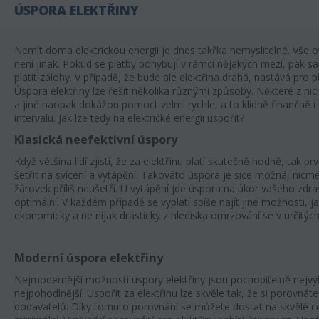
ÚSPORA ELEKTŘINY
Nemít doma elektrickou energii je dnes takřka nemyslitelné. Vše 
není jinak. Pokud se platby pohybují v rámci nějakých mezí, pak 
platit zálohy. V případě, že bude ale elektřina drahá, nastává pro
Úspora elektřiny lze řešit několika různými způsoby. Některé z ni
a jiné naopak dokážou pomoct velmi rychle, a to klidně finančně i 
intervalu. Jak lze tedy na elektrické energii uspořit?
Klasická neefektivní úspory
Když většina lidí zjistí, že za elektřinu platí skutečně hodně, tak p
šetřit na svícení a vytápění. Takováto úspora je sice možná, nic
žárovek příliš neušetří. U vytápění jde úspora na úkor vašeho zdra
optimální. V každém případě se vyplatí spíše najít jiné možnosti, ja
ekonomicky a ne nijak drasticky z hlediska omrzování se v určitýc
Moderní úspora elektřiny
Nejmodernější možnosti úspory elektřiny jsou pochopitelně nejvýh
nejpohodlnější. Uspořit za elektřinu lze skvěle tak, že si porovnát
dodavatelů. Díky tomuto porovnání se můžete dostat na skvělé c