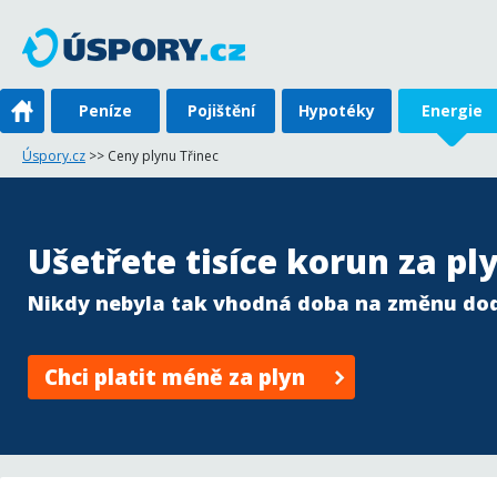
Peníze
Pojištění
Hypotéky
Energie
Úspory.cz
>> Ceny plynu Třinec
Ušetřete tisíce korun za ply
Nikdy nebyla tak vhodná doba na změnu do
Chci platit méně za plyn