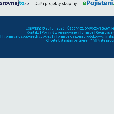
Další projekty skupiny:
Copyright © 2010 - 2025 -
Úspory.cz
, provozovatelem j
Kontakt
|
Povinně zveřejňované informace
|
Registrace
|
Informace o souborech cookies
|
Informace o řazení produktových nabí
Chcete být naším partnerem? Affiliate pro
Najdeme Vám
l
Neváhejte a porovnejte
Naši specialisté V