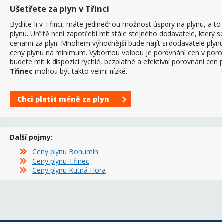
Ušetřete za plyn v Třinci
Bydlíte-li v Třinci, máte jedinečnou možnost úspory na plynu, a 
plynu. Určitě není zapotřebí mít stále stejného dodavatele, který 
cenami za plyn. Mnohem výhodnější bude najít si dodavatele plynu 
ceny plynu na minimum. Výbornou volbou je porovnání cen v por
budete mít k dispozici rychlé, bezplatné a efektivní porovnání cen
Třinec
mohou být takto velmi nízké.
Chci platit méně za plyn
Další pojmy:
Ceny plynu Bohumín
Ceny plynu Třinec
Ceny plynu Kutná Hora