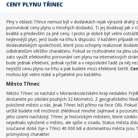
CENY PLYNU TŘINEC
Plny v oblasti Třince nemusí být v dodávkách nijak výrazně drahý
porovnávat ceny plynu u mnohých dodavků. Ti jej dodávají jak v rů
kvalitě a především za jiné ceny. I proto je dobré být velmi ostraži
nejlevnější plyn, jenž bude na trhu k dispozici. V každém případě 
dodavatelských společností, které jsou schopny realizovat dodávk
odběratelům většího charakteru. Pokud se rozhodnete na plnu ušetř
zato využít efektivního porovnání cen plynu na internetových str
bude jednak efektivní, jednak rychlé a v neposlední řadě za něj nez
nejnižší cenu plynu na trhu a pak budete moci efektivně šetřit.
Cen
mohou být velmi nízké a přijatelné pro každého.
Město Třinec
Město Třinec se nachází v Moravskoslezském kraji nedaleko Frýdk
dostanete po zdolání pouhých 32 kilometrů. Z geografického hled
položené město u nás. Jinak Třinec leží přímo na řece Olši. Pokud 
určitě budete mít možnost zhlédnout mnohé zajímavé a pozoruho
jeho území nacházejí. Třinec je historickým městem, které vzniklo ji
nejednalo vyloženě o město, ale spíše o osadu. Status města získal
současné době žije v Třinci 40 000 lidí a dominantou města jsou T
průmyslový charakter.