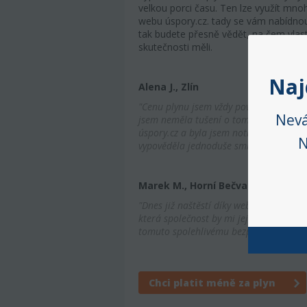
velkou porci času. Ten lze využít mno
webu úspory.cz. tady se vám nabídnou
tak budete přesně vědět, na čem vlastně
skutečnosti měli.
Alena J., Zlín
"Cenu plynu jsem vždy považovala za i
Na
jsem neměla tušení o tom, že může být t
úspory.cz a byla jsem notně překvapena
Nevá
vypověděla jednoduše smlouvu."
N
Marek M., Horní Bečva
"Dnes již naštěstí díky webu úspory.cz
která společnost by mi jej dodávala op
tomuto spolehlivému bezplatnému poro
Chci platit méně za plyn