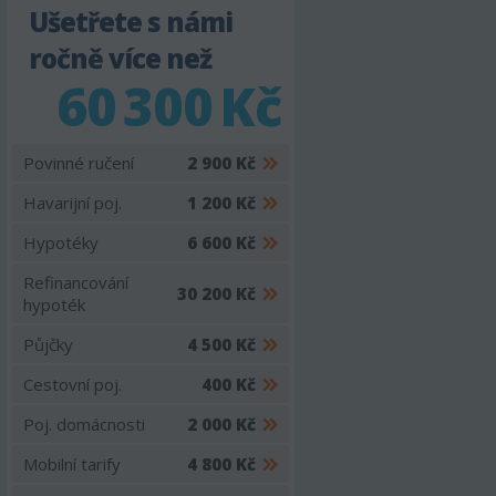
Ušetřete s námi
ročně více než
60 300 Kč
Povinné ručení
2 900 Kč
Havarijní poj.
1 200 Kč
Hypotéky
6 600 Kč
Refinancování
30 200 Kč
hypoték
Půjčky
4 500 Kč
Cestovní poj.
400 Kč
Poj. domácnosti
2 000 Kč
Mobilní tarify
4 800 Kč