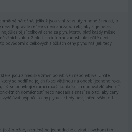
 poměrně náročná, jelikož jsou v ní zahrnuty mnohé činnosti, o
 neví. Popravdě řečeno, není ani zapotřebí, aby si je nějak
 nejdůležitější celková cena za plyn, kterou platí každý měsíc
síčních záloh. Z hlediska informovanosti ale určitě není
 to povědomí o celkových složkách ceny plynu má. Jak tedy
 které jsou z hlediska změn pohyblivé i nepohyblivé. Určité
 který se podílí na jejich fixaci většinou na období jednoho roku.
h, jež se pohybují v rámci marží konkrétních dodavatelů plynu. Ti
konkrétních domácností něco nadsadí a snaží se o to, aby ceny
 vydělávat. Výpočet ceny plynu se tedy odvíjí především od
o jistě možné, nicméně ne jednoduché a ztratili bychom tím