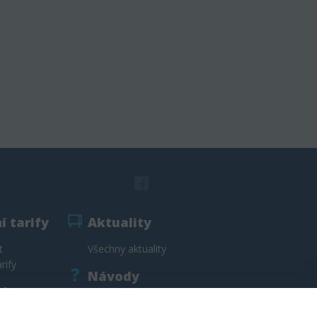
í tarify
Aktuality
t
Všechny aktuality
rify
Návody
vka
Vzory smluv