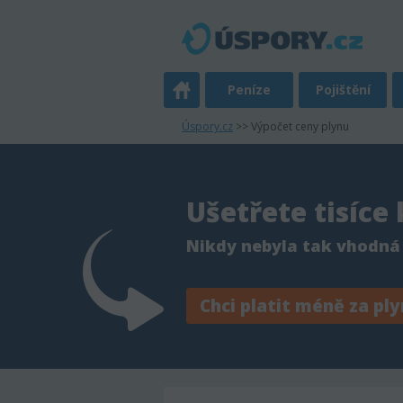
Peníze
Pojištění
Úspory.cz
>> Výpočet ceny plynu
Ušetřete tisíce
Nikdy nebyla tak vhodná
Chci platit méně za ply