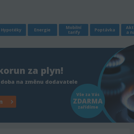
Mobilní
Akt
Hypotéky
Energie
Poptávka
tarify
a n
 korun za plyn!
 doba na změnu dodavatele
Vše za Vás
ZDARMA
n
zařídíme