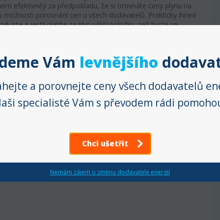
hem efektivněji za předpokladu, že si orovnáte ceny plynu na
 možnosti porovnání cen u všech dodavatelů. Prakticky ihned
 jste a jestli platíte za plyn větší položky, než byste ve
deální. Vzhledem k tomu, že vytápíme plynem celý rodinný domek,
jdeme Vám
levnějšího
dodavat
ato cena i nižší. Pak jsem si ale zadala výpočet ceny plynu na
 tím, jak je náš současný dodavatele drahý. Tak jsem mu
hejte a porovnejte ceny všech dodavatelů ene
aši specialisté Vám s převodem rádi pomoho
 odebírám opravdu levný plyn. Mnohdy jsem se snažil vypočítat,
ravdu levně. Moje výpočty ale nikam nevedly. Dnes mám díky
Chci ušetřit
vnání roční úsporu zhruba 2000 korun."
Nemám zájem o změnu dodavatele energií