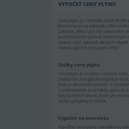
VÝPOČET CENY PLYNU
Cena plynu je z hlediska svých složek
kterých koncový zákazník příliš mnoho
zjišťoval, jelikož pro něj samotného je
prostřednictvím přesně stanovených mě
špatné, když zákazník alespoň nějaké
vlastně výpočet ceny plynu řešit?
Složky ceny plynu
Cena plynu je složena z různých částí,
částky řeší Energetický regulační úřad,
Jinak je ale možné hovořit i o složkác
si pochopitelně za dodávky plynu do 
byly skutečně takové, které jim mohou
těchto pohyblivých složek.
Výpočet na internetu
Vypočítat cenu plynu manuálně by byl