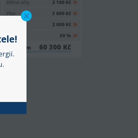
Běžné účty
2 100 Kč
Plyn
3 600 Kč
Elektřina
2 000 Kč
Poptávka
30 %
60 300 Kč
Celkem
ele!
rgií.
u.