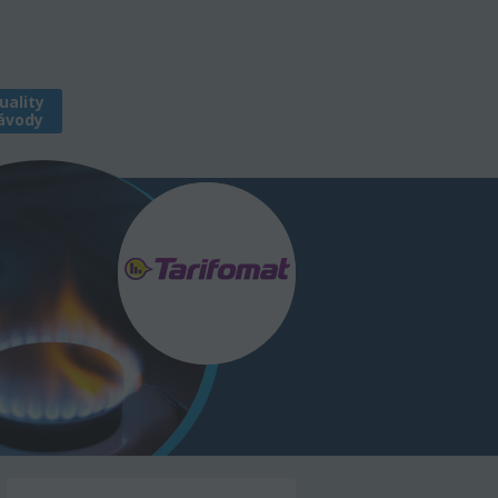
uality
ávody