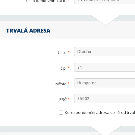
Číslo bankovního účtu:
TRVALÁ ADRESA
Ulice:
č.p.:
Město:
PSČ:
Korespondenční adresa se liší od trval