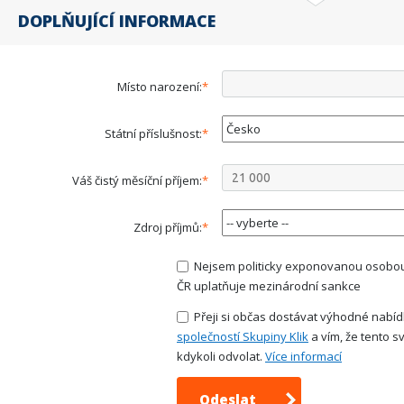
DOPLŇUJÍCÍ INFORMACE
Místo narození:
Státní příslušnost:
Váš čistý měsíční příjem:
Zdroj příjmů:
Nejsem politicky exponovanou osobou, ani osobou vůči níž
ČR uplatňuje mezinárodní sankce
Přeji si občas dostávat výhodné nabídky
společností Skupiny Klik
a vím, že tento 
kdykoli odvolat.
Více informací
Odeslat