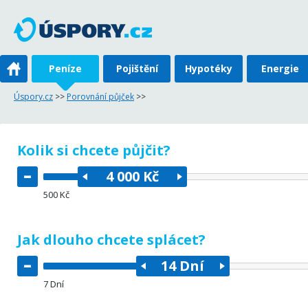
Peníze
Pojištění
Hypotéky
Energie
Úspory.cz
>>
Porovnání půjček
>>
Kolik si chcete půjčit?
–
4 000 Kč
500 Kč
Jak dlouho chcete splácet?
–
14 Dní
7 Dní