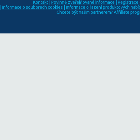
Kontakt
|
Povinně zveřejňované informace
|
Registrace
|
Informace o souborech cookies
|
Informace o řazení produktových nabí
Chcete být naším partnerem? Affiliate pro