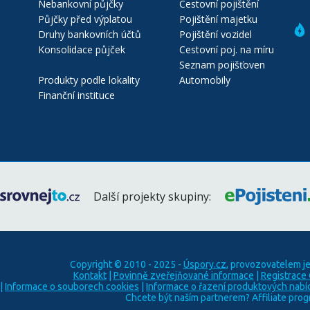
Nebankovní půjčky
Cestovní pojištění
Půjčky před výplatou
Pojištění majetku
Druhy bankovních účtů
Pojištění vozidel
Konsolidace půjček
Cestovní poj. na míru
Seznam pojišťoven
Produkty podle lokality
Automobily
Finanční instituce
Další projekty skupiny:
Copyright © 2010 - 2025 -
Úspory.cz
, provozovatelem j
Kontakt
|
Povinně zveřejňované informace
|
Registrace
|
Informace o souborech cookies
|
Informace o řazení produktových nabí
Chcete být naším partnerem? Affiliate pro