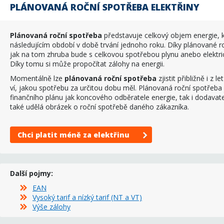
PLÁNOVANÁ ROČNÍ SPOTŘEBA ELEKTŘINY
Plánovaná roční spotřeba
představuje celkový objem energie, 
následujícím období v době trvání jednoho roku. Díky plánované r
jak na tom zhruba bude s celkovou spotřebou plynu anebo elektric
Díky tomu si může propočítat zálohy na energii.
Momentálně lze
plánovaná roční spotřeba
zjistit přibližně i z 
ví, jakou spotřebu za určitou dobu měl. Plánovaná roční spotřeba
finančního plánu jak koncového odběratele energie, tak i dodavate
také udělá obrázek o roční spotřebě daného zákazníka.
Chci platit méně za elektřinu
Další pojmy:
EAN
Vysoký tarif a nízký tarif (NT a VT)
Výše zálohy