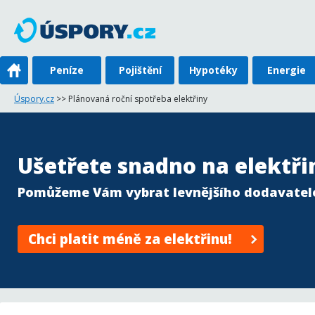
Peníze
Pojištění
Hypotéky
Energie
Úspory.cz
>> Plánovaná roční spotřeba elektřiny
Ušetřete snadno na elektři
Pomůžeme Vám vybrat levnějšího dodavatel
Chci platit méně za elektřinu!