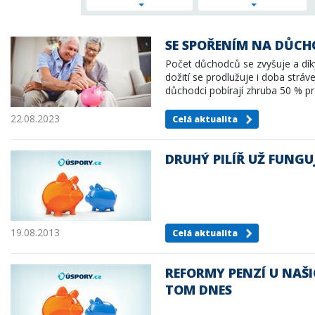
SE SPOŘENÍM NA DŮCH
Počet důchodců se zvyšuje a d
dožití se prodlužuje i doba strá
důchodci pobírají zhruba 50 % p
25 let.…
22.08.2023
Celá aktualita
DRUHÝ PILÍŘ UŽ FUNGUJ
19.08.2013
Celá aktualita
REFORMY PENZÍ U NAŠI
TOM DNES