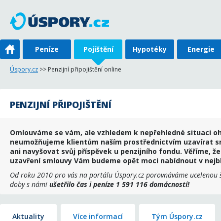
Peníze
Pojištění
Hypotéky
Energie
Úspory.cz
>> Penzijní připojištění online
PENZIJNÍ PŘIPOJIŠTĚNÍ
Omlouváme se vám, ale vzhledem k nepřehledné situaci oh
neumožňujeme klientům naším prostřednictvím uzavírat sml
ani navyšovat svůj příspěvek u penzijního fondu. Věříme, že
uzavření smlouvy Vám budeme opět moci nabídnout v nejbli
Od roku 2010 pro vás na portálu Úspory.cz porovnáváme ucelenou š
doby s námi
ušetřilo čas i peníze 1 591 116 domácností!
Aktuality
Více informací
Tým Úspory.cz