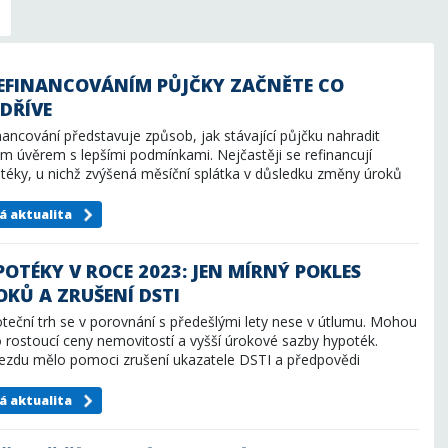
REFINANCOVÁNÍM PŮJČKY ZAČNĚTE CO
JDŘÍVE
nancování představuje způsob, jak stávající půjčku nahradit
m úvěrem s lepšími podmínkami. Nejčastěji se refinancují
téky, u nichž zvýšená měsíční splátka v důsledku změny úroků
e…
á aktualita
OTÉKY V ROCE 2023: JEN MÍRNÝ POKLES
OKŮ A ZRUŠENÍ DSTI
teční trh se v porovnání s předešlými lety nese v útlumu. Mohou
o rostoucí ceny nemovitostí a vyšší úrokové sazby hypoték.
ezdu mělo pomoci zrušení ukazatele DSTI a předpovědi
jící…
á aktualita