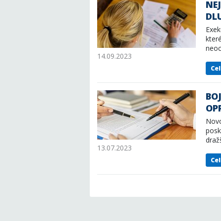
NE
DL
Exek
kter
neoc
14.09.2023
Cel
BO
OP
Novo
posk
draž
13.07.2023
Kaž
Cel