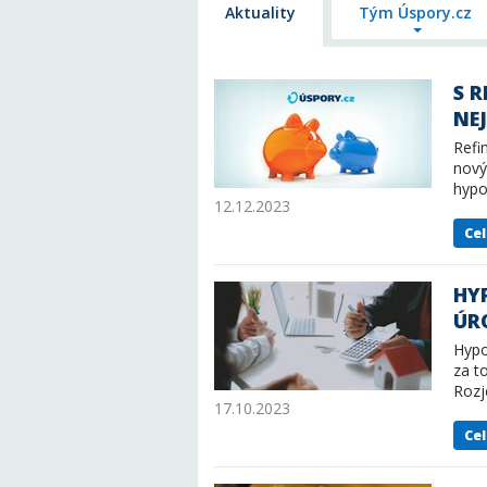
Aktuality
Tým Úspory.cz
S 
NE
Refi
nový
hypo
12.12.2023
můž
Cel
HYP
ÚR
Hypo
za t
Rozj
17.10.2023
slibu
Cel