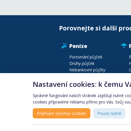
Porovnejte si další pro
Peníze
Porovnání půjček
P
Druhy půjček
H
Nebankovní půjčky
C
Půjčky před výplatou
P
Nastavení cookies: k čemu V
Druhy bankovních účtů
P
Konsolidace půjček
C
Správné fungování našich stránek zajišťují nutné co
cookies připravíme reklamu přímo pro Vás. Svůj souh
Produkty podle lokality
Finanční instituce
Přijímám všechny cookies
Pouze nutné