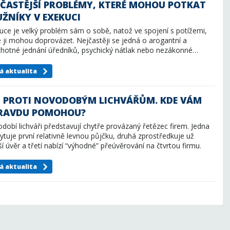
JČASTĚJŠÍ PROBLÉMY, KTERÉ MOHOU POTKAT
UŽNÍKY V EXEKUCI
uce je velký problém sám o sobě, natož ve spojení s potížemi,
é ji mohou doprovázet. Nejčastěji se jedná o arogantní a
hotné jednání úředníků, psychický nátlak nebo nezákonné…
á aktualita
J PROTI NOVODOBÝM LICHVÁŘŮM. KDE VÁM
RAVDU POMOHOU?
dobí lichváři představují chytře provázaný řetězec firem. Jedna
ytuje první relativně levnou půjčku, druhá zprostředkuje už
ší úvěr a třetí nabízí “výhodné” přeúvěrování na čtvrtou firmu.
dá…
á aktualita