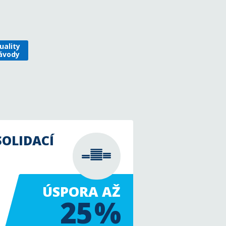
uality
ávody
OLIDACÍ
ÚSPORA AŽ
25 %