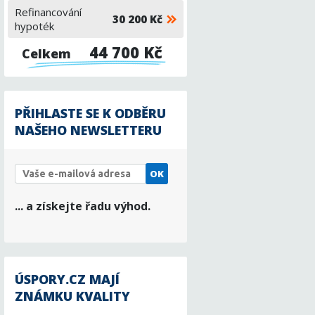
Refinancování
30 200 Kč
hypoték
44 700 Kč
Celkem
PŘIHLASTE SE K ODBĚRU
NAŠEHO NEWSLETTERU
OK
... a získejte řadu výhod.
ÚSPORY.CZ MAJÍ
ZNÁMKU KVALITY