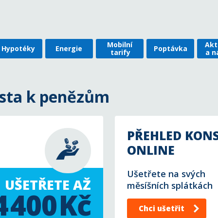
Mobilní
Akt
Hypotéky
Energie
Poptávka
tarify
a n
esta k penězům
PŘEHLED KONS
ONLINE
Ušetřete na svých
UŠETŘETE AŽ
měsíšních splátkách
4 400 Kč
Chci ušetřit