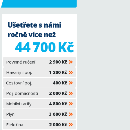
Ušetřete s námi
ročně více než
44 700 Kč
Povinné ručení
2 900 Kč
Havarijní poj.
1 200 Kč
Cestovní poj.
400 Kč
Poj. domácnosti
2 000 Kč
Mobilní tarify
4 800 Kč
Plyn
3 600 Kč
Elektřina
2 000 Kč