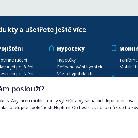
dukty a ušetřete ještě více
Pojištění
Hypotéky
Mobiln
ovinné ručení
Hypotéky
Tarifoma
avarijní pojištění
Refinancování hypoték
Mobilní ta
estovní pojištění
Vše o hypotékách
Poptá
ojištění majetku
Energie
ám poslouží?
ojištění vozidel
Poptávej
estovní poj. na míru
Porovnání plynu
okies. Abychom mohli stránky vylepšit a Vy se na nich lépe orientoval
Seznam pojišťoven
Porovnání elektřiny
las udělujete společnosti Elephant Orchestra, s.r.o. a můžete ho kdy
Automobily
Dodavatelé energií
Ceny energií dle města
Elektřina
|
plyn