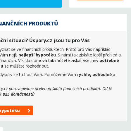
INANČNÍCH PRODUKTŮ
ční situaci? Úspory.cz jsou tu pro Vás
yznat se ve finančních produktech. Proto pro Vás například
ám najít
nejlepší hypotéku
. S námi tak získáte lepší přehled a
 financích. V klidu domova tak můžete získat všechny
potřebné
su
se můžete rozhodnout.
 kdykoliv se to hodí Vám. Pomůžeme Vám
rychle, pohodlně
a
y.cz porovnáváme ucelenou škálu finančních produktů. Od té
89 825 domácností!
 hypotéku