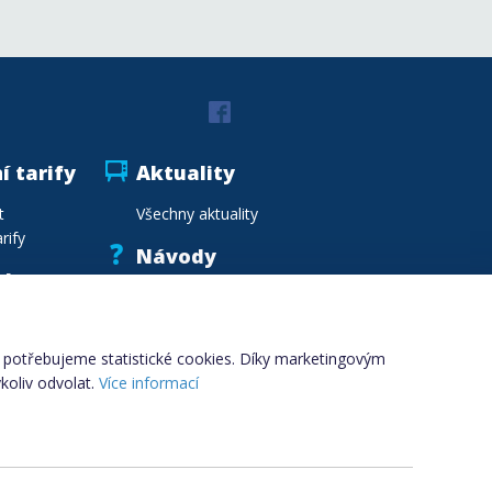
í tarify
Aktuality
t
Všechny aktuality
rify
Návody
vka
Vzory smluv
.cz
Vzdělávání
Slovník pojmů
i, potřebujeme statistické cookies. Díky marketingovým
koliv odvolat.
Více informací