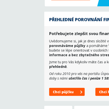
PŘEHLEDNÉ POROVNÁNÍ F
Potřebujete zlepšit svou finan
Uvědomujeme si, jak je dnes složité v
porovnáváme půjčky
a pomáháme V
budete se lépe orientovat v osobních
informace a bez zbytečného stre
Jsme tu pro Vás kdykoliv máte čas a
přehledně
.
Od roku 2010 pro vás na portálu Úspor
doby s námi
ušetřilo čas i peníze 1 5
Chci půjčku
Chci