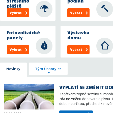
střešního
podlah
pláště
Vybrat
Vybrat
Fotovoltaické
Výstavba
panely
domu
Vybrat
Vybrat
Novinky
Tým Úspory.cz
VYPLATÍ SE ZMĚNIT D
Začátkem topné sezóny si mnoho
zda nezměnit dodavatele plynu.
dobu neurčitou, přechod k nové