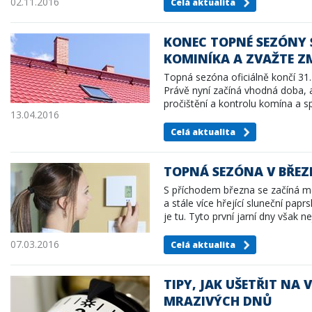
02.11.2016
Celá aktualita
KONEC TOPNÉ SEZÓNY SE
KOMINÍKA A ZVAŽTE 
Topná sezóna oficiálně končí 31.
Právě nyní začíná vhodná doba, a
pročištění a kontrolu komína a s
13.04.2016
Celá aktualita
TOPNÁ SEZÓNA V BŘEZ
S příchodem března se začíná mě
a stále více hřející sluneční papr
je tu. Tyto první jarní dny vša
07.03.2016
Celá aktualita
TIPY, JAK UŠETŘIT NA 
MRAZIVÝCH DNŮ