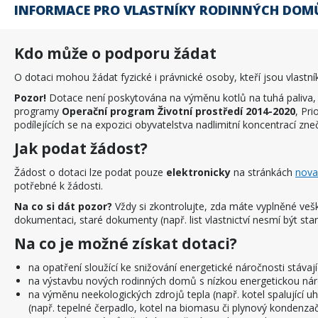
INFORMACE PRO VLASTNÍKY RODINNÝCH DOM
Kdo může o podporu žádat
O dotaci mohou žádat fyzické i právnické osoby, kteří jsou vlastn
Pozor!
Dotace není poskytována na výměnu kotlů na tuhá paliva, k
programy
Operační program Životní prostředí 2014-2020
, Pri
podílejících se na expozici obyvatelstva nadlimitní koncentrací zneči
Jak podat žádost?
Žádost o dotaci lze podat pouze
elektronicky
na stránkách
nova
potřebné k žádosti.
Na co si dát pozor?
Vždy si zkontrolujte, zda máte vyplněné veš
dokumentaci, staré dokumenty (např. list vlastnictví nesmí být st
Na co je možné získat dotaci?
na opatření sloužící ke snižování energetické náročnosti stáva
na výstavbu nových rodinných domů s nízkou energetickou nár
na výměnu neekologických zdrojů tepla (např. kotel spalující uhl
(např. tepelné čerpadlo, kotel na biomasu či plynový kondenzač