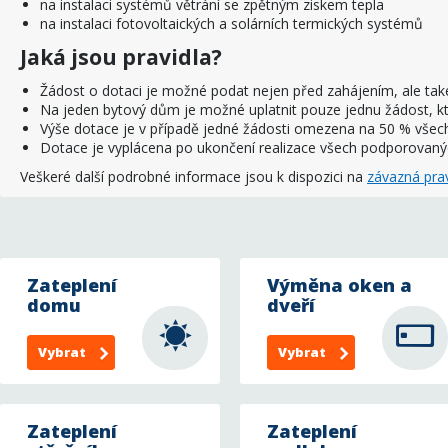
na instalaci systémů větrání se zpětným ziskem tepla
na instalaci fotovoltaických a solárních termických systémů
Jaká jsou pravidla?
Žádost o dotaci je možné podat nejen před zahájením, ale tak
Na jeden bytový dům je možné uplatnit pouze jednu žádost, k
Výše dotace je v případě jedné žádosti omezena na 50 % všech
Dotace je vyplácena po ukončení realizace všech podporovaný
Veškeré další podrobné informace jsou k dispozici na
závazná prav
Zateplení
Výměna oken a
domu
dveří
Vybrat
Vybrat
Zateplení
Zateplení