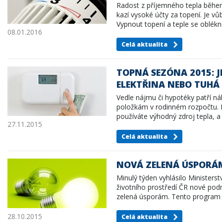
Radost z příjemného tepla běhe
kazí vysoké účty za topení. Je v
Vypnout topení a teple se oblék
08.01.2016
Celá aktualita
TOPNÁ SEZÓNA 2015: JE
ELEKTŘINA NEBO TUHÁ 
Vedle nájmu či hypotéky patří ná
položkám v rodinném rozpočtu.
používáte výhodný zdroj tepla, 
27.11.2015
Celá aktualita
NOVÁ ZELENÁ ÚSPORÁM
Minulý týden vyhlásilo Ministerst
životního prostředí ČR nové po
zelená úsporám. Tento program 
28.10.2015
Celá aktualita