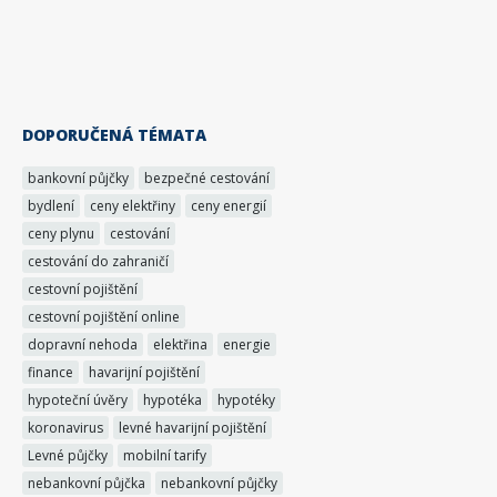
DOPORUČENÁ TÉMATA
bankovní půjčky
bezpečné cestování
bydlení
ceny elektřiny
ceny energií
ceny plynu
cestování
cestování do zahraničí
cestovní pojištění
cestovní pojištění online
dopravní nehoda
elektřina
energie
finance
havarijní pojištění
hypoteční úvěry
hypotéka
hypotéky
koronavirus
levné havarijní pojištění
Levné půjčky
mobilní tarify
nebankovní půjčka
nebankovní půjčky