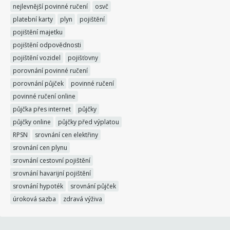
nejlevnější povinné ručení
osvč
platební karty
plyn
pojištění
pojištění majetku
pojištění odpovědnosti
pojištění vozidel
pojišťovny
porovnání povinné ručení
porovnání půjček
povinné ručení
povinné ručení online
půjčka přes internet
půjčky
půjčky online
půjčky před výplatou
RPSN
srovnání cen elektřiny
srovnání cen plynu
srovnání cestovní pojištění
srovnání havarijní pojištění
srovnání hypoték
srovnání půjček
úroková sazba
zdravá výživa