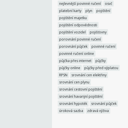
nejlevnější povinné ručení
osvč
platební karty
plyn
pojištění
pojištění majetku
pojištění odpovědnosti
pojištění vozidel
pojišťovny
porovnání povinné ručení
porovnání půjček
povinné ručení
povinné ručení online
půjčka přes internet
půjčky
půjčky online
půjčky před výplatou
RPSN
srovnání cen elektřiny
srovnání cen plynu
srovnání cestovní pojištění
srovnání havarijní pojištění
srovnání hypoték
srovnání půjček
úroková sazba
zdravá výživa