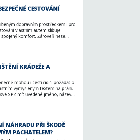
 BEZPEČNÉ CESTOVÁNÍ
blíbeným dopravním prostředkem i pro
stování vlastním autem slibuje
ím spojený komfort. Zároveň nese…
IŠTĚNÍ KRÁDEŽE A
onečně mohou i čeští řidiči požádat o
vlastním vymyšleným textem na přání.
 své SPZ mít uvedené jméno, název…
NÍ NÁHRADU PŘI ŠKODĚ
MÝM PACHATELEM?