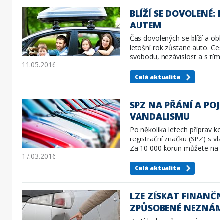
BLÍŽÍ SE DOVOLENÉ:
AUTEM
Čas dovolených se blíží a o
letošní rok zůstane auto. Ce
svobodu, nezávislost a s t
11.05.2016
Celá aktualita
SPZ NA PŘÁNÍ A POJ
VANDALISMU
Po několika letech příprav k
registrační značku (SPZ) s 
Za 10 000 korun můžete na
17.03.2016
Celá aktualita
LZE ZÍSKAT FINANČ
ZPŮSOBENÉ NEZNÁ