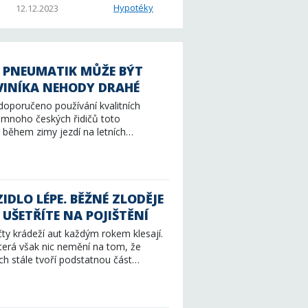
Hypotéky
12.12.2023
H PNEUMATIK MŮŽE BÝT
VINÍKA NEHODY DRAHÉ
doporučeno používání kvalitních
 mnoho českých řidičů toto
i během zimy jezdí na letních…
IDLO LÉPE. BĚŽNÉ ZLODĚJE
 UŠETŘÍTE NA POJIŠTĚNÍ
očty krádeží aut každým rokem klesají.
 která však nic nemění na tom, že
ch stále tvoří podstatnou část…