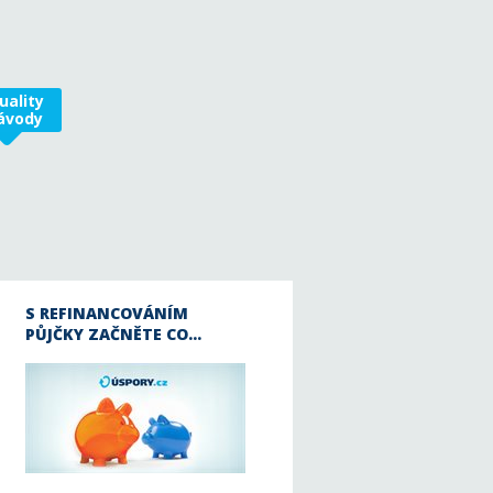
uality
ávody
S REFINANCOVÁNÍM
PŮJČKY ZAČNĚTE CO…