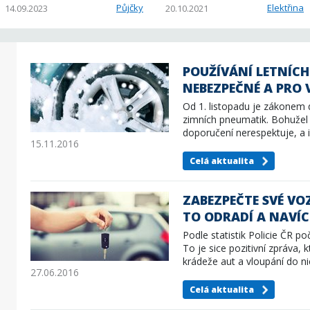
Půjčky
Elektřina
14.09.2023
20.10.2021
POUŽÍVÁNÍ LETNÍC
NEBEZPEČNÉ A PRO 
Od 1. listopadu je zákonem 
zimních pneumatik. Bohužel
doporučení nerespektuje, a 
15.11.2016
Celá aktualita
ZABEZPEČTE SVÉ VOZ
TO ODRADÍ A NAVÍC
Podle statistik Policie ČR p
To je sice pozitivní zpráva,
krádeže aut a vloupání do ni
27.06.2016
Celá aktualita