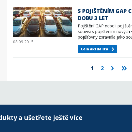
S POJIŠTĚNÍM GAP 
DOBU 3 LET
Pojištění GAP neboli pojišt
souvisí s pojištěním nových v
pojišťovny zpravidla jako sou
08.09.2015
Celá aktualita
›
»
1
2
dukty a ušetřete ještě více