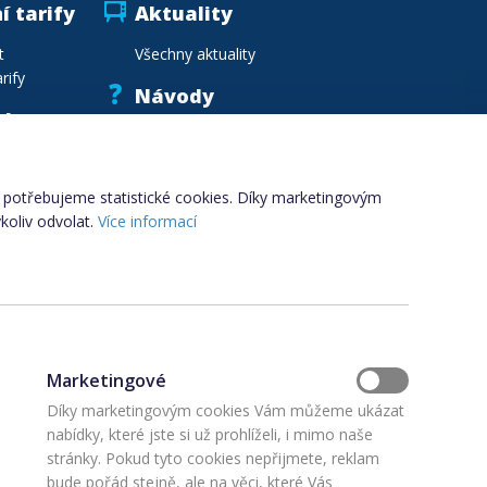
í tarify
Aktuality
t
Všechny aktuality
rify
Návody
vka
Vzory smluv
.cz
Vzdělávání
Slovník pojmů
i, potřebujeme statistické cookies. Díky marketingovým
koliv odvolat.
Více informací
Marketingové
Díky marketingovým cookies Vám můžeme ukázat
nabídky, které jste si už prohlíželi, i mimo naše
stránky. Pokud tyto cookies nepřijmete, reklam
bude pořád stejně, ale na věci, které Vás