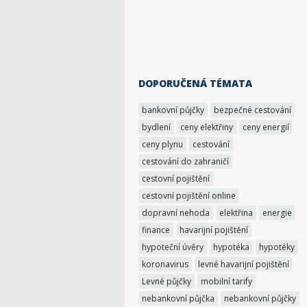
DOPORUČENÁ TÉMATA
bankovní půjčky
bezpečné cestování
bydlení
ceny elektřiny
ceny energií
ceny plynu
cestování
cestování do zahraničí
cestovní pojištění
cestovní pojištění online
dopravní nehoda
elektřina
energie
finance
havarijní pojištění
hypoteční úvěry
hypotéka
hypotéky
koronavirus
levné havarijní pojištění
Levné půjčky
mobilní tarify
nebankovní půjčka
nebankovní půjčky