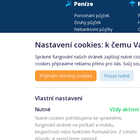
Peníze
Porovnání půjček
P
Druhy půjček
H
Nebankovní půjčky
C
Půjčky před výplatou
P
Nastavení cookies: k čemu V
Druhy bankovních účtů
P
Konsolidace půjček
C
Správné fungování našich stránek zajišťují nutné co
cookies připravíme reklamu přímo pro Vás. Svůj souh
Produkty podle lokality
Finanční instituce
Přijímám všechny cookies
Pouze nutné
Vlastní nastavení
Nutné
Vždy aktivní
Další projekty sk
Nutné cookies potřebujeme ke správnému
fungování stránek na počítači a mobilu,
bezpečnosti nebo funkčním formulářům. Z tohoto
důvodu je nemůžeme vypnout.