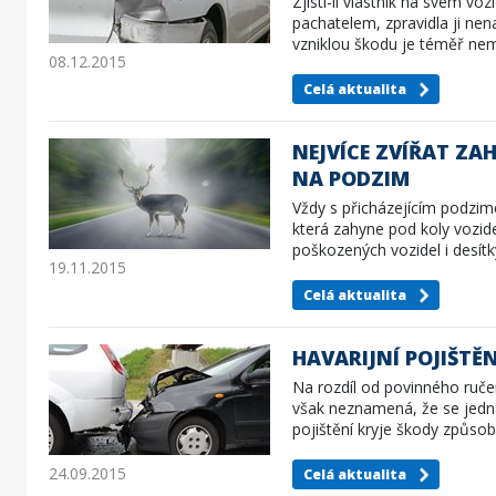
Zjistí-li vlastník na svém 
pachatelem, zpravidla ji nen
vzniklou škodu je téměř ne
08.12.2015
Celá aktualita
NEJVÍCE ZVÍŘAT ZA
NA PODZIM
Vždy s přicházejícím podzim
která zahyne pod koly vozide
poškozených vozidel i desít
19.11.2015
Celá aktualita
HAVARIJNÍ POJIŠTĚ
Na rozdíl od povinného ručen
však neznamená, že se jedná
pojištění kryje škody způso
24.09.2015
Celá aktualita