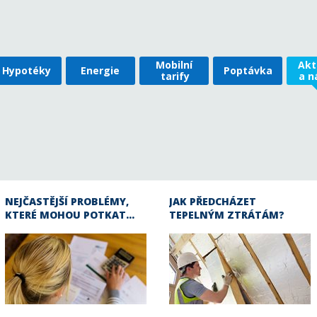
Mobilní
Akt
Hypotéky
Energie
Poptávka
tarify
a n
NEJČASTĚJŠÍ PROBLÉMY,
JAK PŘEDCHÁZET
KTERÉ MOHOU POTKAT…
TEPELNÝM ZTRÁTÁM?