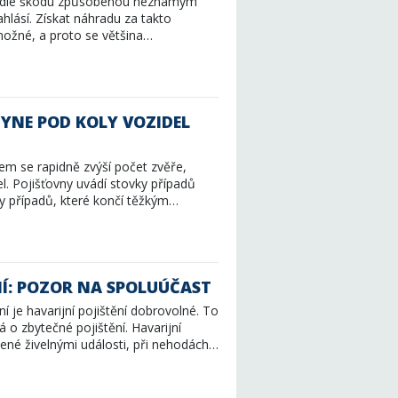
vozidle škodu způsobenou neznámým
ahlásí. Získat náhradu za takto
možné, a proto se většina…
HYNE POD KOLY VOZIDEL
em se rapidně zvýší počet zvěře,
l. Pojišťovny uvádí stovky případů
ky případů, které končí těžkým…
NÍ: POZOR NA SPOLUÚČAST
í je havarijní pojištění dobrovolné. To
 o zbytečné pojištění. Havarijní
bené živelnými události, při nehodách…