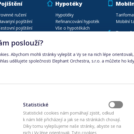
Pojištění
Hypotéky
Mobiln
ovinné ručení
Hypotéky
Tarifoma
avarijní pojištění
Refinancování hypoték
Mobilní ta
estovní pojištění
Vše o hypotékách
Poptá
ojištění majetku
Energie
ám poslouží?
ojištění vozidel
Poptávej
estovní poj. na míru
Porovnání plynu
okies. Abychom mohli stránky vylepšit a Vy se na nich lépe orientoval
Seznam pojišťoven
Porovnání elektřiny
las udělujete společnosti Elephant Orchestra, s.r.o. a můžete ho kdy
Automobily
Dodavatelé energií
Ceny energií dle města
Elektřina
|
plyn
Statistické
upiny:
Statistické cookies nám pomáhají zjistit, odkud
k nám lidé přicházejí a jak se na stránkách chovají.
Díky tomu vylepšujeme naše stránky, abyste se na
nich i Vy lépe orientovali. Tyto cookies