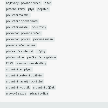
nejlevnější povinné ručení
osvč
platební karty
plyn
pojištění
pojištění majetku
pojištění odpovědnosti
pojištění vozidel
pojišťovny
porovnání povinné ručení
porovnání půjček
povinné ručení
povinné ručení online
půjčka přes internet
půjčky
půjčky online
půjčky před výplatou
RPSN
srovnání cen elektřiny
srovnání cen plynu
srovnání cestovní pojištění
srovnání havarijní pojištění
srovnání hypoték
srovnání půjček
úroková sazba
zdravá výživa