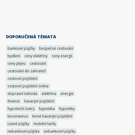
DOPORUČENÁ TÉMATA
bankovní půjčky
bezpečné cestování
bydlení
ceny elektřiny
ceny energií
ceny plynu
cestování
cestování do zahraničí
cestovní pojištění
cestovní pojištění online
dopravní nehoda
elektřina
energie
finance
havarijní pojištění
hypoteční úvěry
hypotéka
hypotéky
koronavirus
levné havarijní pojištění
Levné půjčky
mobilní tarify
nebankovní půjčka
nebankovní půjčky