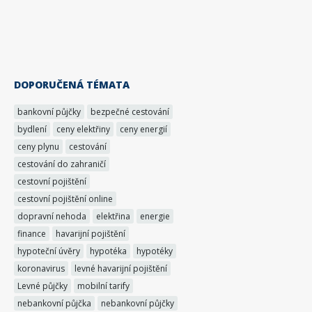
DOPORUČENÁ TÉMATA
bankovní půjčky
bezpečné cestování
bydlení
ceny elektřiny
ceny energií
ceny plynu
cestování
cestování do zahraničí
cestovní pojištění
cestovní pojištění online
dopravní nehoda
elektřina
energie
finance
havarijní pojištění
hypoteční úvěry
hypotéka
hypotéky
koronavirus
levné havarijní pojištění
Levné půjčky
mobilní tarify
nebankovní půjčka
nebankovní půjčky