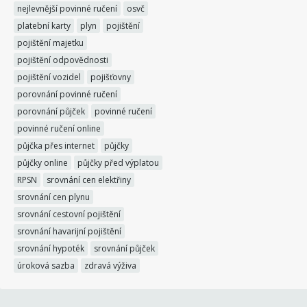
nejlevnější povinné ručení
osvč
platební karty
plyn
pojištění
pojištění majetku
pojištění odpovědnosti
pojištění vozidel
pojišťovny
porovnání povinné ručení
porovnání půjček
povinné ručení
povinné ručení online
půjčka přes internet
půjčky
půjčky online
půjčky před výplatou
RPSN
srovnání cen elektřiny
srovnání cen plynu
srovnání cestovní pojištění
srovnání havarijní pojištění
srovnání hypoték
srovnání půjček
úroková sazba
zdravá výživa