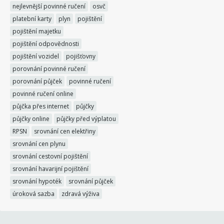
nejlevnější povinné ručení
osvč
platební karty
plyn
pojištění
pojištění majetku
pojištění odpovědnosti
pojištění vozidel
pojišťovny
porovnání povinné ručení
porovnání půjček
povinné ručení
povinné ručení online
půjčka přes internet
půjčky
půjčky online
půjčky před výplatou
RPSN
srovnání cen elektřiny
srovnání cen plynu
srovnání cestovní pojištění
srovnání havarijní pojištění
srovnání hypoték
srovnání půjček
úroková sazba
zdravá výživa