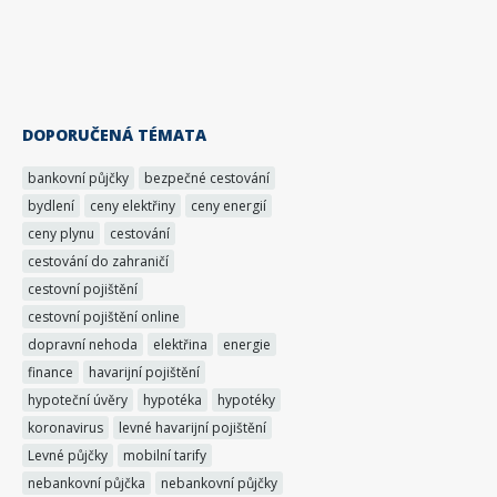
DOPORUČENÁ TÉMATA
bankovní půjčky
bezpečné cestování
bydlení
ceny elektřiny
ceny energií
ceny plynu
cestování
cestování do zahraničí
cestovní pojištění
cestovní pojištění online
dopravní nehoda
elektřina
energie
finance
havarijní pojištění
hypoteční úvěry
hypotéka
hypotéky
koronavirus
levné havarijní pojištění
Levné půjčky
mobilní tarify
nebankovní půjčka
nebankovní půjčky