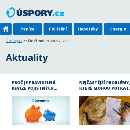
Peníze
Pojištění
Hypotéky
Energie
Úspory.cz
>> Řidiči motorových vozidel
Aktuality
PROČ JE PRAVIDELNÁ
NEJČASTĚJŠÍ PROBLÉMY,
REVIZE POJISTNÝCH…
KTERÉ MOHOU POTKAT