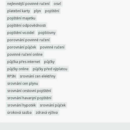
nejlevnější povinné ručení
osvč
platební karty
plyn
pojištění
pojištění majetku
pojištění odpovědnosti
pojištění vozidel
pojišťovny
porovnání povinné ručení
porovnání půjček
povinné ručení
povinné ručení online
půjčka přes internet
půjčky
půjčky online
půjčky před výplatou
RPSN
srovnání cen elektřiny
srovnání cen plynu
srovnání cestovní pojištění
srovnání havarijní pojištění
srovnání hypoték
srovnání půjček
úroková sazba
zdravá výživa