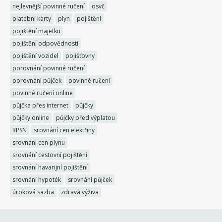
nejlevnější povinné ručení
osvč
platební karty
plyn
pojištění
pojištění majetku
pojištění odpovědnosti
pojištění vozidel
pojišťovny
porovnání povinné ručení
porovnání půjček
povinné ručení
povinné ručení online
půjčka přes internet
půjčky
půjčky online
půjčky před výplatou
RPSN
srovnání cen elektřiny
srovnání cen plynu
srovnání cestovní pojištění
srovnání havarijní pojištění
srovnání hypoték
srovnání půjček
úroková sazba
zdravá výživa