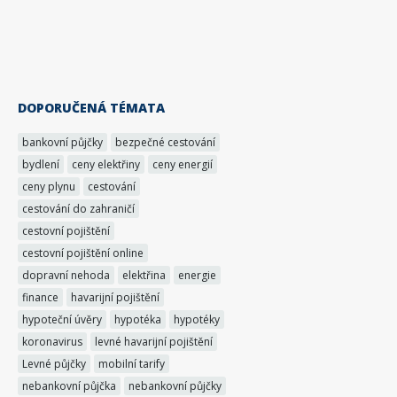
DOPORUČENÁ TÉMATA
bankovní půjčky
bezpečné cestování
bydlení
ceny elektřiny
ceny energií
ceny plynu
cestování
cestování do zahraničí
cestovní pojištění
cestovní pojištění online
dopravní nehoda
elektřina
energie
finance
havarijní pojištění
hypoteční úvěry
hypotéka
hypotéky
koronavirus
levné havarijní pojištění
Levné půjčky
mobilní tarify
nebankovní půjčka
nebankovní půjčky