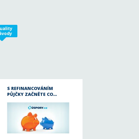
uality
ávody
S REFINANCOVÁNÍM
PŮJČKY ZAČNĚTE CO…