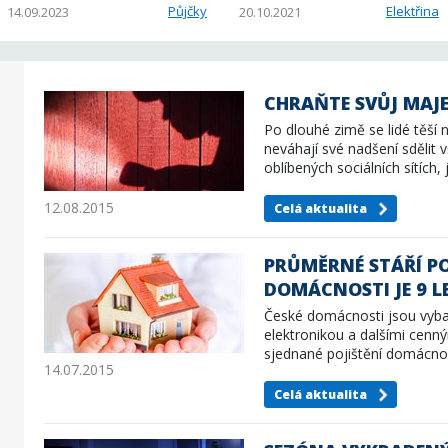
Půjčky
Elektřina
14.09.2023
20.10.2021
CHRAŇTE SVŮJ MAJE
Po dlouhé zimě se lidé těš
neváhají své nadšení sděli
oblíbených sociálních sítích
12.08.2015
Celá aktualita
PRŮMĚRNÉ STÁŘÍ P
DOMÁCNOSTI JE 9 L
České domácnosti jsou vyb
elektronikou a dalšími cenn
sjednané pojištění domácnos
14.07.2015
Celá aktualita