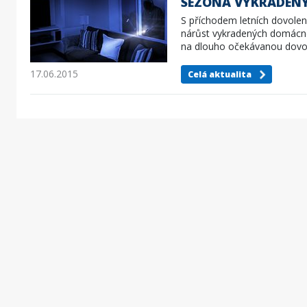
SEZÓNA VYKRADENÝC
S příchodem letních dovolen
nárůst vykradených domácnos
na dlouho očekávanou dovole
17.06.2015
Celá aktualita