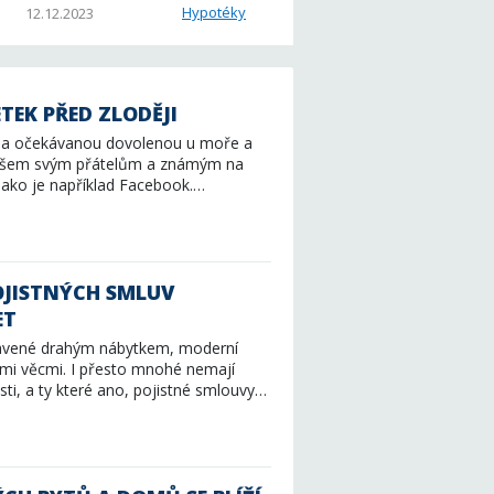
Hypotéky
12.12.2023
TEK PŘED ZLODĚJI
í na očekávanou dovolenou u moře a
t všem svým přátelům a známým na
, jako je například Facebook.…
OJISTNÝCH SMLUV
ET
avené drahým nábytkem, moderní
ými věcmi. I přesto mnohé nemají
ti, a ty které ano, pojistné smlouvy…