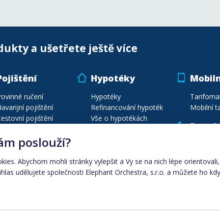
dukty a ušetřete ještě více
Pojištění
Hypotéky
Mobiln
ovinné ručení
Hypotéky
Tarifoma
avarijní pojištění
Refinancování hypoték
Mobilní ta
estovní pojištění
Vše o hypotékách
Poptá
ojištění majetku
Energie
ám poslouží?
ojištění vozidel
Poptávej
estovní poj. na míru
Porovnání plynu
okies. Abychom mohli stránky vylepšit a Vy se na nich lépe orientoval
Seznam pojišťoven
Porovnání elektřiny
las udělujete společnosti Elephant Orchestra, s.r.o. a můžete ho kdy
Automobily
Dodavatelé energií
Ceny energií dle města
Elektřina
|
plyn