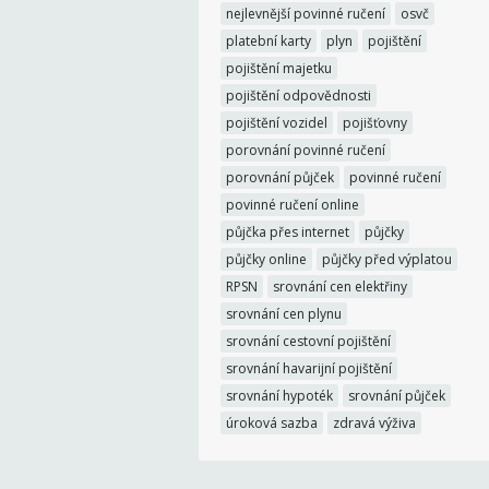
nejlevnější povinné ručení
osvč
platební karty
plyn
pojištění
pojištění majetku
pojištění odpovědnosti
pojištění vozidel
pojišťovny
porovnání povinné ručení
porovnání půjček
povinné ručení
povinné ručení online
půjčka přes internet
půjčky
půjčky online
půjčky před výplatou
RPSN
srovnání cen elektřiny
srovnání cen plynu
srovnání cestovní pojištění
srovnání havarijní pojištění
srovnání hypoték
srovnání půjček
úroková sazba
zdravá výživa