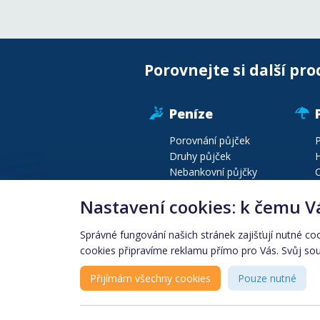
Porovnejte si další pro
Peníze
Porovnání půjček
P
Druhy půjček
H
Nebankovní půjčky
C
Půjčky před výplatou
P
Nastavení cookies: k čemu V
Druhy bankovních účtů
P
Konsolidace půjček
C
Správné fungování našich stránek zajišťují nutné co
cookies připravíme reklamu přímo pro Vás. Svůj souh
Produkty podle lokality
Finanční instituce
Přijímám všechny cookies
Pouze nutné