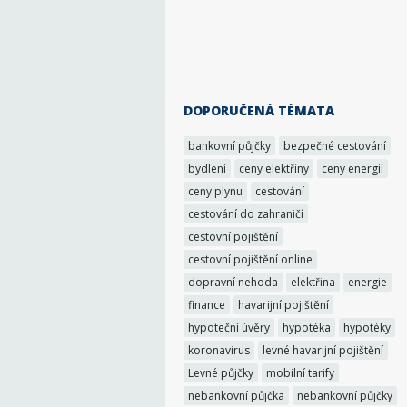
DOPORUČENÁ TÉMATA
bankovní půjčky
bezpečné cestování
bydlení
ceny elektřiny
ceny energií
ceny plynu
cestování
cestování do zahraničí
cestovní pojištění
cestovní pojištění online
dopravní nehoda
elektřina
energie
finance
havarijní pojištění
hypoteční úvěry
hypotéka
hypotéky
koronavirus
levné havarijní pojištění
Levné půjčky
mobilní tarify
nebankovní půjčka
nebankovní půjčky