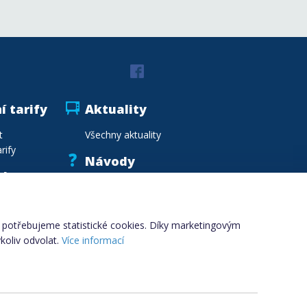
í tarify
Aktuality
t
Všechny aktuality
rify
Návody
vka
Vzory smluv
.cz
Vzdělávání
Slovník pojmů
i, potřebujeme statistické cookies. Díky marketingovým
koliv odvolat.
Více informací