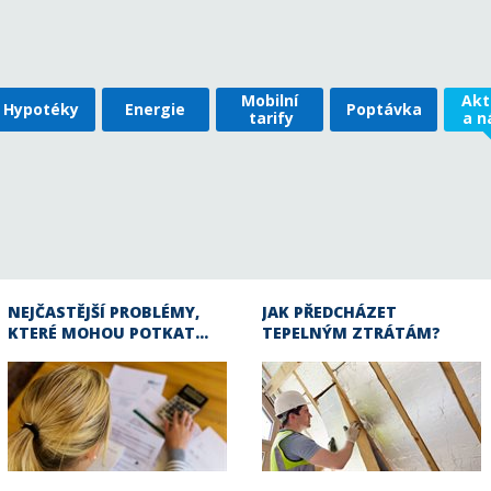
Mobilní
Akt
Hypotéky
Energie
Poptávka
tarify
a n
NEJČASTĚJŠÍ PROBLÉMY,
JAK PŘEDCHÁZET
KTERÉ MOHOU POTKAT…
TEPELNÝM ZTRÁTÁM?