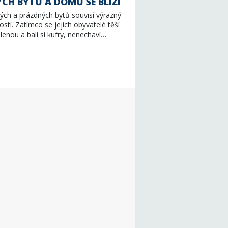
H BYTŮ A DOMŮ SE BLÍŽÍ
ých a prázdných bytů souvisí výrazný
tí. Zatímco se jejich obyvatelé těší
nou a balí si kufry, nenechaví…