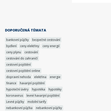
DOPORUČENÁ TÉMATA
bankovní půjčky
bezpečné cestování
bydlení
ceny elektřiny
ceny energií
ceny plynu
cestování
cestování do zahraničí
cestovní pojištění
cestovní pojištění online
dopravní nehoda
elektřina
energie
finance
havarijní pojištění
hypoteční úvěry
hypotéka
hypotéky
koronavirus
levné havarijní pojištění
Levné půjčky
mobilní tarify
nebankovní půjčka
nebankovní půjčky