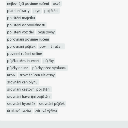
nejlevnější povinné ručení
osvč
platební karty
plyn
pojištění
pojištění majetku
pojištění odpovědnosti
pojištění vozidel
pojišťovny
porovnání povinné ručení
porovnání půjček
povinné ručení
povinné ručení online
půjčka přes internet
půjčky
půjčky online
půjčky před výplatou
RPSN
srovnání cen elektřiny
srovnání cen plynu
srovnání cestovní pojištění
srovnání havarijní pojištění
srovnání hypoték
srovnání půjček
úroková sazba
zdravá výživa