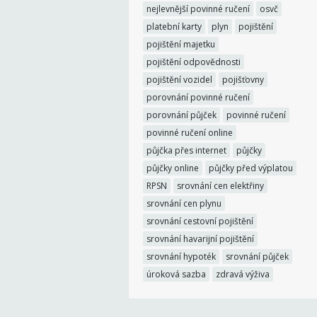
nejlevnější povinné ručení
osvč
platební karty
plyn
pojištění
pojištění majetku
pojištění odpovědnosti
pojištění vozidel
pojišťovny
porovnání povinné ručení
porovnání půjček
povinné ručení
povinné ručení online
půjčka přes internet
půjčky
půjčky online
půjčky před výplatou
RPSN
srovnání cen elektřiny
srovnání cen plynu
srovnání cestovní pojištění
srovnání havarijní pojištění
srovnání hypoték
srovnání půjček
úroková sazba
zdravá výživa