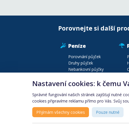
Porovnejte si další pro
Peníze
Porovnání půjček
P
Druhy půjček
H
Nebankovní půjčky
C
Půjčky před výplatou
P
Nastavení cookies: k čemu V
Druhy bankovních účtů
P
Konsolidace půjček
C
Správné fungování našich stránek zajišťují nutné co
cookies připravíme reklamu přímo pro Vás. Svůj souh
Produkty podle lokality
Finanční instituce
Přijímám všechny cookies
Pouze nutné