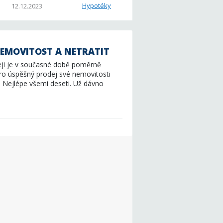
Hypotéky
12.12.2023
NEMOVITOST A NETRATIT
eji je v současné době poměrně
pro úspěšný prodej své nemovitosti
 Nejlépe všemi deseti. Už dávno