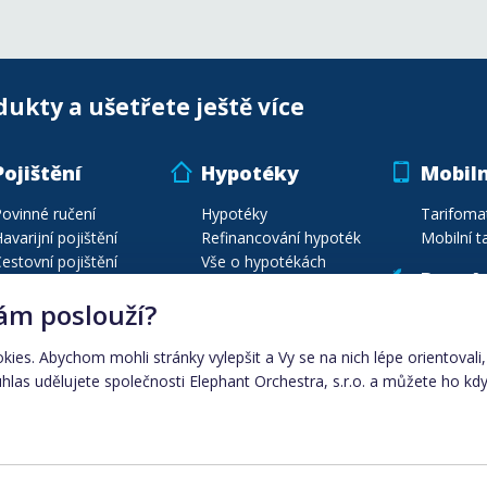
dukty a ušetřete ještě více
Pojištění
Hypotéky
Mobiln
ovinné ručení
Hypotéky
Tarifoma
avarijní pojištění
Refinancování hypoték
Mobilní ta
estovní pojištění
Vše o hypotékách
Poptá
ojištění majetku
Energie
ám poslouží?
ojištění vozidel
Poptávej
estovní poj. na míru
Porovnání plynu
okies. Abychom mohli stránky vylepšit a Vy se na nich lépe orientoval
Seznam pojišťoven
Porovnání elektřiny
las udělujete společnosti Elephant Orchestra, s.r.o. a můžete ho kdy
Automobily
Dodavatelé energií
Ceny energií dle města
Elektřina
|
plyn