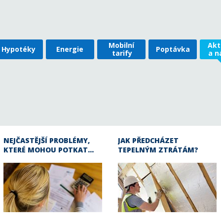
Mobilní
Akt
Hypotéky
Energie
Poptávka
tarify
a n
NEJČASTĚJŠÍ PROBLÉMY,
JAK PŘEDCHÁZET
KTERÉ MOHOU POTKAT…
TEPELNÝM ZTRÁTÁM?