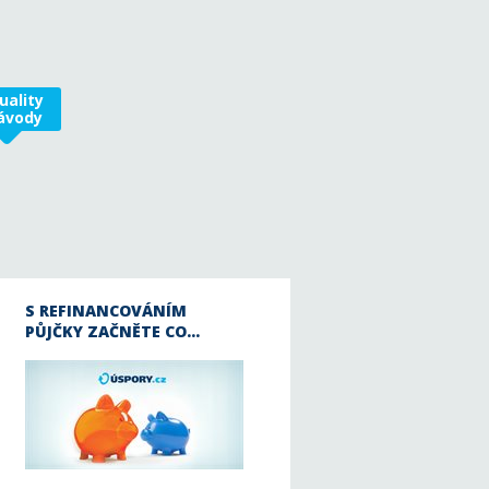
uality
ávody
S REFINANCOVÁNÍM
PŮJČKY ZAČNĚTE CO…