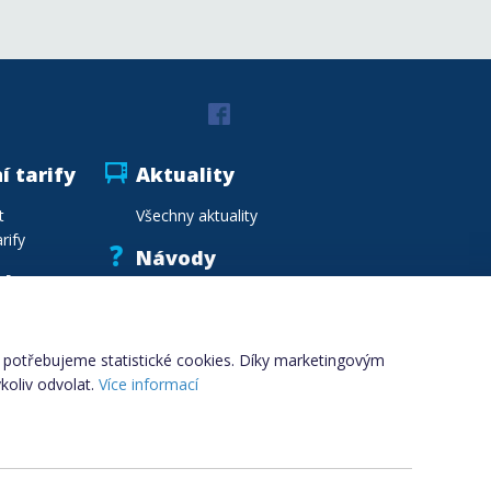
í tarify
Aktuality
t
Všechny aktuality
rify
Návody
vka
Vzory smluv
.cz
Vzdělávání
Slovník pojmů
i, potřebujeme statistické cookies. Díky marketingovým
koliv odvolat.
Více informací