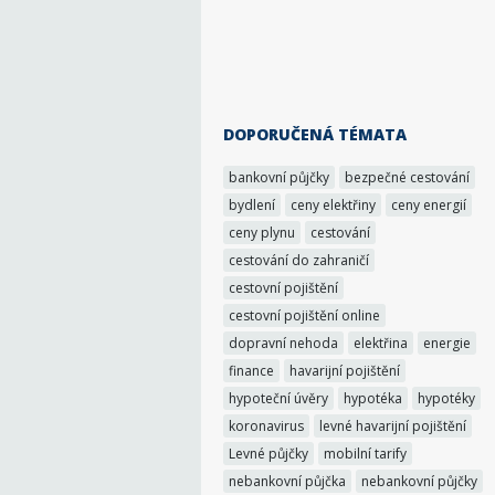
DOPORUČENÁ TÉMATA
bankovní půjčky
bezpečné cestování
bydlení
ceny elektřiny
ceny energií
ceny plynu
cestování
cestování do zahraničí
cestovní pojištění
cestovní pojištění online
dopravní nehoda
elektřina
energie
finance
havarijní pojištění
hypoteční úvěry
hypotéka
hypotéky
koronavirus
levné havarijní pojištění
Levné půjčky
mobilní tarify
nebankovní půjčka
nebankovní půjčky