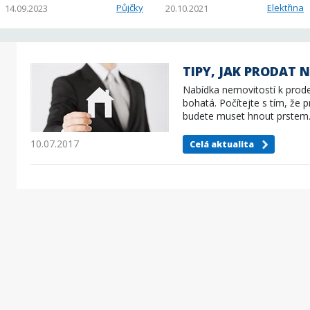
Půjčky
Elektřina
14.09.2023
20.10.2021
TIPY, JAK PRODAT 
Nabídka nemovitostí k prod
bohatá. Počítejte s tím, že 
budete muset hnout prstem.
nestačí…
10.07.2017
Celá aktualita