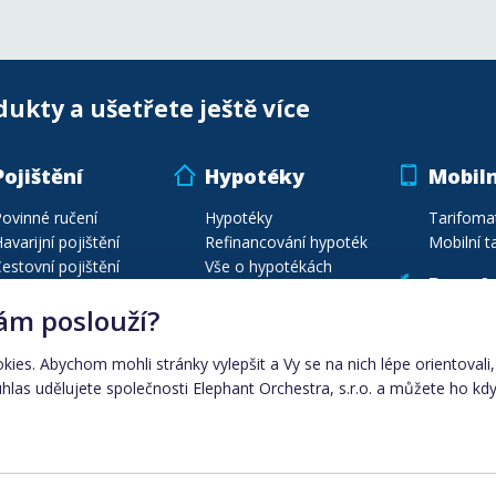
dukty a ušetřete ještě více
Pojištění
Hypotéky
Mobiln
ovinné ručení
Hypotéky
Tarifoma
avarijní pojištění
Refinancování hypoték
Mobilní ta
estovní pojištění
Vše o hypotékách
Poptá
ojištění majetku
Energie
ám poslouží?
ojištění vozidel
Poptávej
estovní poj. na míru
Porovnání plynu
okies. Abychom mohli stránky vylepšit a Vy se na nich lépe orientoval
Seznam pojišťoven
Porovnání elektřiny
las udělujete společnosti Elephant Orchestra, s.r.o. a můžete ho kdy
Automobily
Dodavatelé energií
Ceny energií dle města
Elektřina
|
plyn