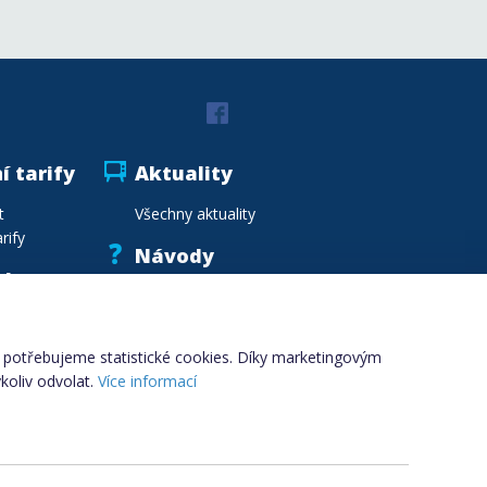
í tarify
Aktuality
t
Všechny aktuality
rify
Návody
vka
Vzory smluv
.cz
Vzdělávání
Slovník pojmů
i, potřebujeme statistické cookies. Díky marketingovým
koliv odvolat.
Více informací