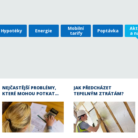
Mobilní
Akt
Hypotéky
Energie
Poptávka
tarify
a n
NEJČASTĚJŠÍ PROBLÉMY,
JAK PŘEDCHÁZET
KTERÉ MOHOU POTKAT…
TEPELNÝM ZTRÁTÁM?