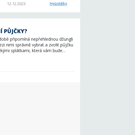
Hypotéky
12.12.2023
Í PŮJČKY?
době připomíná nepřehlednou džungli
ezi nimi správně vybrat a zvolit půjčku
zkými splátkami, která vám bude…