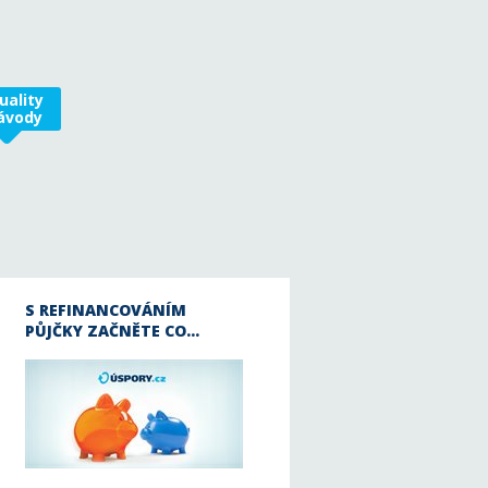
uality
ávody
S REFINANCOVÁNÍM
PŮJČKY ZAČNĚTE CO…