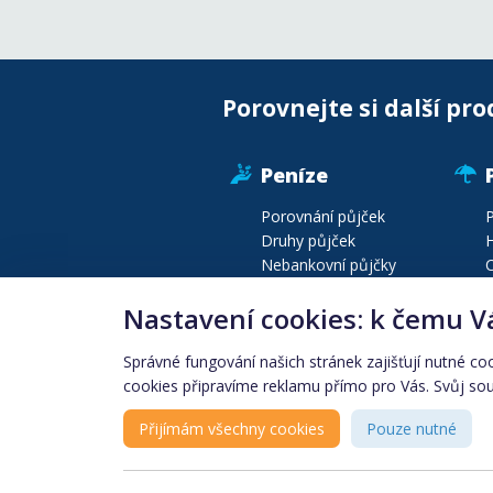
Porovnejte si další pro
Peníze
Porovnání půjček
P
Druhy půjček
H
Nebankovní půjčky
C
Půjčky před výplatou
P
Nastavení cookies: k čemu V
Druhy bankovních účtů
P
Konsolidace půjček
C
Správné fungování našich stránek zajišťují nutné co
cookies připravíme reklamu přímo pro Vás. Svůj souh
Produkty podle lokality
Finanční instituce
Přijímám všechny cookies
Pouze nutné