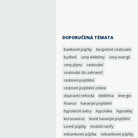
DOPORUČENÁ TÉMATA
bankovní půjčky
bezpečné cestování
bydlení
ceny elektřiny
ceny energií
ceny plynu
cestování
cestování do zahraničí
cestovní pojištění
cestovní pojištění online
dopravní nehoda
elektřina
energie
finance
havarijní pojištění
hypoteční úvěry
hypotéka
hypotéky
koronavirus
levné havarijní pojištění
Levné půjčky
mobilní tarify
nebankovní půjčka
nebankovní půjčky