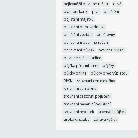
nejlevnější povinné ručení
osvč
platební karty
plyn
pojištění
pojištění majetku
pojištění odpovědnosti
pojištění vozidel
pojišťovny
porovnání povinné ručení
porovnání půjček
povinné ručení
povinné ručení online
půjčka přes internet
půjčky
půjčky online
půjčky před výplatou
RPSN
srovnání cen elektřiny
srovnání cen plynu
srovnání cestovní pojištění
srovnání havarijní pojištění
srovnání hypoték
srovnání půjček
úroková sazba
zdravá výživa