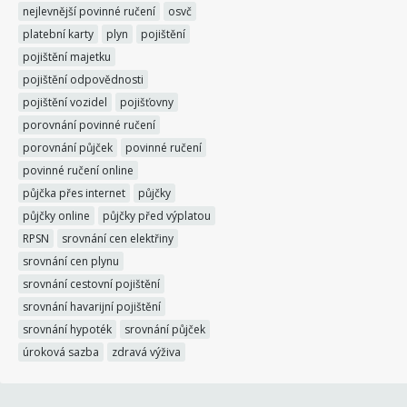
nejlevnější povinné ručení
osvč
platební karty
plyn
pojištění
pojištění majetku
pojištění odpovědnosti
pojištění vozidel
pojišťovny
porovnání povinné ručení
porovnání půjček
povinné ručení
povinné ručení online
půjčka přes internet
půjčky
půjčky online
půjčky před výplatou
RPSN
srovnání cen elektřiny
srovnání cen plynu
srovnání cestovní pojištění
srovnání havarijní pojištění
srovnání hypoték
srovnání půjček
úroková sazba
zdravá výživa