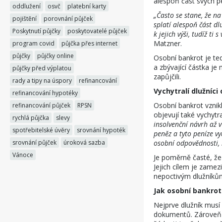
alespoň část svých p
oddlužení
osvč
platební karty
„Často se stane, že na
pojištění
porovnání půjček
splatí alespoň část d
Poskytnutí půjčky
poskytovatelé půjček
k jejich výši, tudíž ti
Matzner.
program covid
půjčka přes internet
půjčky
půjčky online
Osobní bankrot je ted
a zbývající částka je
půjčky před výplatou
zapůjčili.
rady a tipy na úspory
refinancování
Vychytralí dlužníci
refinancování hypotéky
Osobní bankrot vznik
refinancování půjček
RPSN
objevují také vychytr
rychlá půjčka
slevy
insolvenční návrh až v
spotřebitelské úvěry
srovnání hypoték
peněz a tyto peníze vy
srovnání půjček
úroková sazba
osobní odpovědnosti, n
Vánoce
Je poměrně časté, že
Jejich cílem je zame
nepoctivým dlužníků
Jak osobní bankrot
Nejprve dlužník musí 
dokumentů. Zároveň m