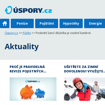
Peníze
Pojištění
Hypotéky
Energie
Úspory.cz
>>
Půjčky
>> Poslední šancí dlužníka je osobní bankrot
Aktuality
PROČ JE PRAVIDELNÁ
UŠETŘETE ZA ZIMNÍ
REVIZE POJISTNÝCH…
DOVOLENOU! VYUŽIJTE