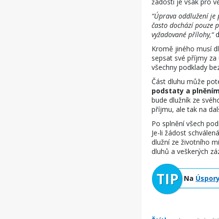
žádosti je však pro v
“Úprava oddlužení je 
často dochází pouze 
vyžadované přílohy,“
d
Kromě jiného musí dl
sepsat své příjmy za u
všechny podklady bez
Část dluhu může poté
podstaty a plněním
bude dlužník ze svého
příjmu, ale tak na dalš
Po splnění všech pod
Je-li žádost schválen
dlužní ze životního m
dluhů a veškerých z
Na
Úspory