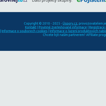
Další projekty skupiny:
Copyright © 2010 - 2025 -
Úspory.cz
, provozovatelem j
Kontakt
|
Povinně zveřejňované informace
|
Registrace
|
Informace o souborech cookies
|
Informace o řazení produktových nabí
Chcete být naším partnerem? Affiliate pro