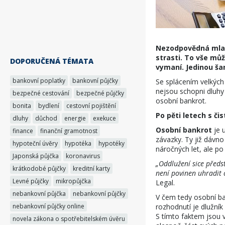
Nezodpovědná mladá
strasti. To vše můž
DOPORUČENÁ TÉMATA
vymaní. Jedinou ša
bankovní poplatky
bankovní půjčky
Se splácením velkých 
nejsou schopni dluhy 
bezpečné cestování
bezpečné půjčky
osobní bankrot.
bonita
bydlení
cestovní pojištění
Po pěti letech s či
dluhy
důchod
energie
exekuce
Osobní bankrot
je 
finance
finanční gramotnost
závazky. Ty již dávno
hypoteční úvěry
hypotéka
hypotéky
náročných let, ale po
Japonská půjčka
koronavirus
„Oddlužení sice před
krátkodobé půjčky
kreditní karty
není povinen uhradit c
Levné půjčky
mikropůjčka
Legal.
nebankovní půjčka
nebankovní půjčky
V čem tedy osobní b
nebankovní půjčky online
rozhodnutí je dlužník
S tímto faktem jsou v
novela zákona o spotřebitelském úvěru