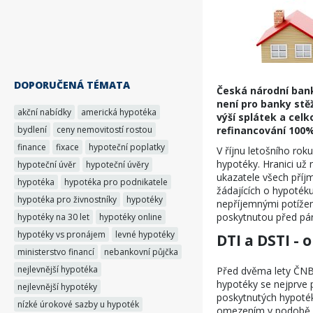
DOPORUČENÁ TÉMATA
Česká národní bank
není pro banky stě
akční nabídky
americká hypotéka
výší splátek a cel
bydlení
ceny nemovitostí rostou
refinancování 100
finance
fixace
hypoteční poplatky
V říjnu letošního rok
hypotéky. Hranici už
hypoteční úvěr
hypoteční úvěry
ukazatele všech příj
hypotéka
hypotéka pro podnikatele
žádajících o hypoték
hypotéka pro živnostníky
hypotéky
nepříjemnými potížem
poskytnutou před pár 
hypotéky na 30 let
hypotéky online
hypotéky vs pronájem
levné hypotéky
DTI a DSTI - 
ministerstvo financí
nebankovní půjčka
nejlevnější hypotéka
Před dvěma lety ČNB
hypotéky se nejprve 
nejlevnější hypotéky
poskytnutých hypoték
nízké úrokové sazby u hypoték
omezením v podobě 