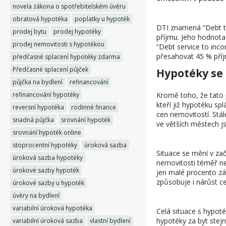
novela zákona o spotřebitelském úvěru
obratová hypotéka
poplatky u hypoték
DTI znamená “Debt t
prodej bytu
prodej hypotéky
příjmu. Jeho hodnota
prodej nemovitosti s hypotékou
“Debt service to inc
přesahovat 45 % pří
předčasné splacení hypotéky zdarma
Předčasné splacení půjček
Hypotéky se 
půjčka na bydlení
refinancování
refinancování hypotéky
Kromě toho, že tato p
kteří již hypotéku s
reversní hypotéka
rodinné finance
cen nemovitostí. Stál
snadná půjčka
srovnání hypoték
ve větších městech j
srovnání hypoték online
stoprocentní hypotéky
úroková sazba
Situace se mění v zač
úroková sazba hypotéky
nemovitosti téměř nem
úrokové sazby hypoték
jen malé procento zá
způsobuje i nárůst ce
úrokové sazby u hypoték
úvěry na bydlení
variabilní úroková hypotéka
Celá situace s hypot
hypotéky za byt stej
variabilní úroková sazba
vlastní bydlení