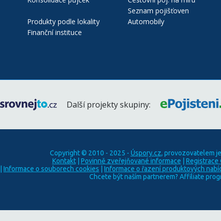
Seznam pojišťoven
Produkty podle lokality
Automobily
Finanční instituce
Další projekty skupiny:
Copyright © 2010 - 2025 -
Úspory.cz
, provozovatelem j
Kontakt
|
Povinně zveřejňované informace
|
Registrace
|
Informace o souborech cookies
|
Informace o řazení produktových nabí
Chcete být naším partnerem? Affiliate pro