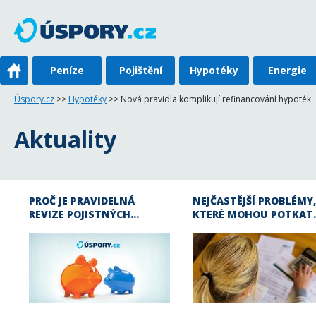
Peníze
Pojištění
Hypotéky
Energie
Úspory.cz
>>
Hypotéky
>> Nová pravidla komplikují refinancování hypoték
Aktuality
PROČ JE PRAVIDELNÁ
NEJČASTĚJŠÍ PROBLÉMY,
REVIZE POJISTNÝCH…
KTERÉ MOHOU POTKAT