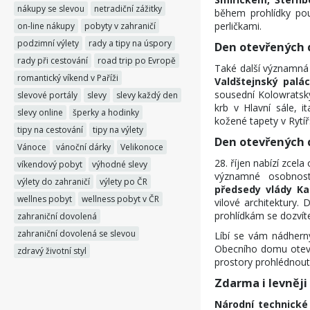
nákupy se slevou
netradiční zážitky
během prohlídky pou
perličkami.
on-line nákupy
pobyty v zahraničí
podzimní výlety
rady a tipy na úspory
Den otevřených 
rady při cestování
road trip po Evropě
Také další významná 
romantický víkend v Paříži
Valdštejnský palác
sousední Kolowratský
slevové portály
slevy
slevy každý den
krb v Hlavní sále, 
slevy online
šperky a hodinky
kožené tapety v Rytíř
tipy na cestování
tipy na výlety
Den otevřených 
Vánoce
vánoční dárky
Velikonoce
28. říjen nabízí zcela
víkendový pobyt
výhodné slevy
významné osobnost
výlety do zahraničí
výlety po ČR
předsedy vlády Ka
wellnes pobyt
wellness pobyt v ČR
vilové architektury. 
prohlídkám se dozvít
zahraniční dovolená
zahraniční dovolená se slevou
Líbí se vám nádher
Obecního domu otevřo
zdravý životní styl
prostory prohlédnout
Zdarma i levněji 
Národní technick