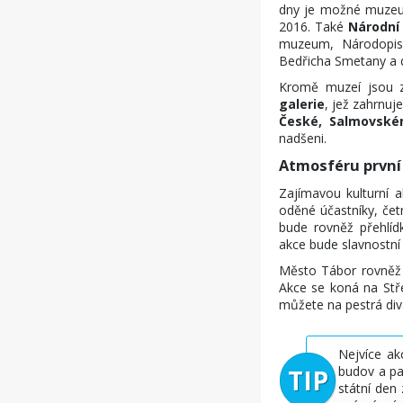
dny je možné muzeum 
2016. Také
Národn
muzeum, Národopi
Bedřicha Smetany a d
Kromě muzeí jsou z
galerie
, jež zahrnuj
České, Salmovské
nadšeni.
Atmosféru první 
Zajímavou kulturní 
oděné účastníky, čet
bude rovněž přehlíd
akce bude slavnostní 
Město Tábor rovněž
Akce se koná na Stře
můžete na pestrá diva
Nejvíce ak
budov a pa
státní den