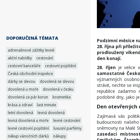
DOPORUČENÁ TÉMATA
Podzimní měsíce nás
28. října při příle
adrenalinové zážitky levně
prodloužený víkend 
akční nabídky
cestování
den konají.
cestovní kanceláře
cestovní pojištění
28. říjen
je velice 
samostatné Česko
Česká obchodní inspekce
významných osobnost
dárky se slevou
dovolená se slevou
strávit, nechte se in
dovolená u moře
dovolená v česku
republice zadarmo 
podobné dny, jako je
dovolená za pár korun
kosmetika
krása a zdraví
last minute
Den otevřených 
letní dovolená
levná dovolená
Zajímavá vás politik
levná dovolená u moře
levné cestování
budoucnosti našeho 
sněmovny na Malé Str
levné cestovní pojištění
luxusní parfémy
zasedací místnos
nákup vánočních dárků
nákupy
Smiřickém, Štern