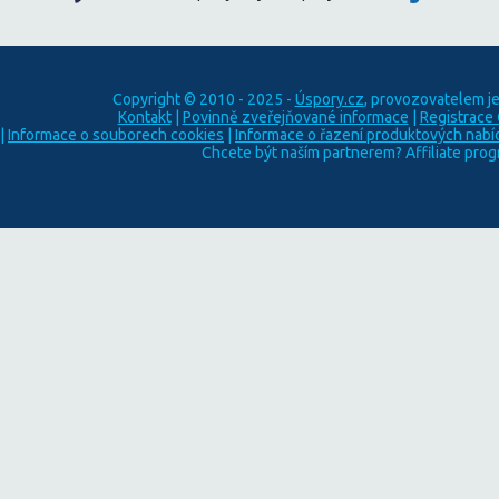
Copyright © 2010 - 2025 -
Úspory.cz
, provozovatelem j
Kontakt
|
Povinně zveřejňované informace
|
Registrace
|
Informace o souborech cookies
|
Informace o řazení produktových nabí
Chcete být naším partnerem? Affiliate pro