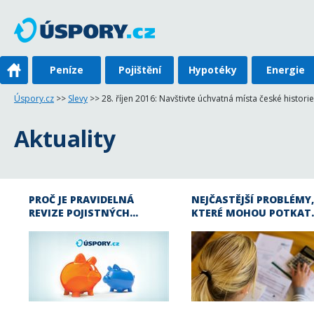
Peníze
Pojištění
Hypotéky
Energie
Úspory.cz
>>
Slevy
>> 28. říjen 2016: Navštivte úchvatná místa české historie
Aktuality
PROČ JE PRAVIDELNÁ
NEJČASTĚJŠÍ PROBLÉMY,
REVIZE POJISTNÝCH…
KTERÉ MOHOU POTKAT