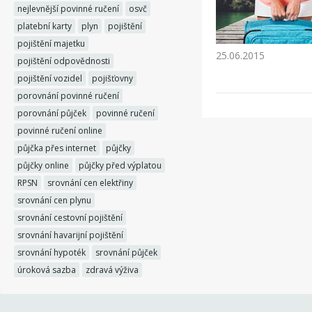
nejlevnější povinné ručení
osvč
platební karty
plyn
pojištění
pojištění majetku
25.06.2015
pojištění odpovědnosti
pojištění vozidel
pojišťovny
porovnání povinné ručení
porovnání půjček
povinné ručení
povinné ručení online
půjčka přes internet
půjčky
půjčky online
půjčky před výplatou
RPSN
srovnání cen elektřiny
srovnání cen plynu
srovnání cestovní pojištění
srovnání havarijní pojištění
srovnání hypoték
srovnání půjček
úroková sazba
zdravá výživa