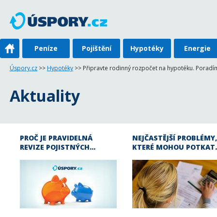
Peníze
Pojištění
Hypotéky
Energie
Úspory.cz
>>
Hypotéky
>> Připravte rodinný rozpočet na hypotéku. Poradím
Aktuality
PROČ JE PRAVIDELNÁ
NEJČASTĚJŠÍ PROBLÉMY,
REVIZE POJISTNÝCH…
KTERÉ MOHOU POTKAT