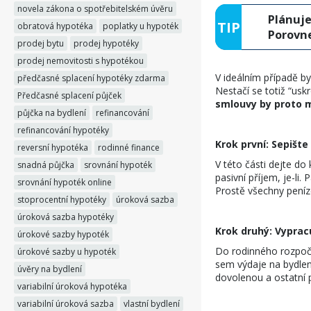
novela zákona o spotřebitelském úvěru
Plánuje
obratová hypotéka
poplatky u hypoték
Porovne
prodej bytu
prodej hypotéky
prodej nemovitosti s hypotékou
V ideálním případě by
předčasné splacení hypotéky zdarma
Nestačí se totiž “uskr
Předčasné splacení půjček
smlouvy by proto m
půjčka na bydlení
refinancování
refinancování hypotéky
Krok první: Sepište
reversní hypotéka
rodinné finance
V této části dejte do 
snadná půjčka
srovnání hypoték
pasivní příjem, je-li. 
srovnání hypoték online
Prostě všechny peníz
stoprocentní hypotéky
úroková sazba
úroková sazba hypotéky
Krok druhý: Vyprac
úrokové sazby hypoték
Do rodinného rozpočtu
úrokové sazby u hypoték
sem výdaje na bydlení
úvěry na bydlení
dovolenou a ostatní 
variabilní úroková hypotéka
variabilní úroková sazba
vlastní bydlení