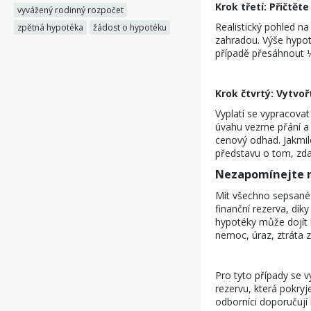
Krok třetí: Přičtět
vyvážený rodinný rozpočet
Realistický pohled 
zpětná hypotéka
žádost o hypotéku
zahradou. Výše hypo
případě přesáhnout ⅓
Krok čtvrtý: Vytvoř
Vyplatí se vypracovat
úvahu vezme přání a c
cenový odhad. Jakmile
představu o tom, zda 
Nezapomínejte n
Mít všechno sepsané 
finanční rezerva, dík
hypotéky může dojít 
nemoc, úraz, ztráta 
Pro tyto případy se v
rezervu, která pokry
odborníci doporučují 