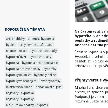
DOPORUČENÁ TÉMATA
Nejčastěji využíva
hypotéka. S ohlede
akční nabídky
americká hypotéka
poplatky z rodinné
bydlení
ceny nemovitostí rostou
finančně netížila př
finance
fixace
hypoteční poplatky
Šetřit se vyplatí. A v
Hypotéka je velmi dra
hypoteční úvěr
hypoteční úvěry
desítek let. Po tuto 
hypotéka
hypotéka pro podnikatele
přípravou a zodpově
hypotéka pro živnostníky
hypotéky
hypotéky na 30 let
hypotéky online
Příjmy versus vý
hypotéky vs pronájem
levné hypotéky
ministerstvo financí
nebankovní půjčka
Mnoho lidí si chce se
přesto, že splácení 
nejlevnější hypotéka
Podporují je v tom i 
nejlevnější hypotéky
rozumné úvaze nejsou 
nízké úrokové sazby u hypoték