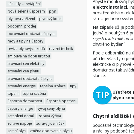
Abyste mohli svůj by
náklady za vytápění
elektroinstalaci
. I
Nová zelená úsporám
plyn
prostřednictvím telef
rámci jednoho systé
plynová zařízení
plynový kotel
podomní prodej
Na západě už je podo
jedná o pouhých 6 pr
porovnání dodavatelů plynu
registrovali také na 
rady a tipy na úspory
chytrého bydlení.
revize plynových kotlů
revizní technik
Podle odborníků na ú
smlouva na dobu určitou
pěti let však tyto pe
srovnání cen elektřiny
elektrické či plynové k
domácnost tak zvládne
srovnání cen plynu
slunce.
srovnání dodavatelé plynu
srovnání energie
tepelná izolace
tipy
Ušetřete 
topení
topná sezóna
plynu sna
úsporná domácnost
úsporná opatření
úspory energie
vývoj ceny plynu
Chytrá sídliště i
zateplení domů
zdravá výživa
zdravé nápoje
zdravý jídelníček
Současné technologie
a rádi by podobné tec
zemní plyn
změna dodavatele plynu