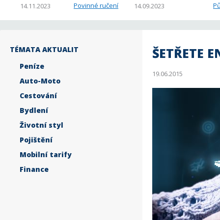
Povinné ručení
Pů
14.11.2023
14.09.2023
TÉMATA AKTUALIT
ŠETŘETE E
Peníze
19.06.2015
Auto-Moto
Cestování
Bydlení
Životní styl
Pojištění
Mobilní tarify
Finance