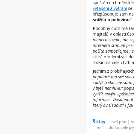
spuštěn na brněnském 
vytápění a větrání
se 
přizpůsobuje sám na
snížila o polovinu!
Podobný dům má také 
majitelů v oblasti ús
modernizovalo, ale ze
internetu stahuje pře
počítá samozřejmě i s
která modernizaci do
rozšíří na celé čtvrtí 
Jedním z probíhajícíc
populace má své specif
i když třeba žije sám
v bytě nemluvě,“
popis
využít novým způsobem
informací. Dosáhnout 
který by sledoval i fy
Štítky:
|
levný plyn
s
|
změna dodavatele pl