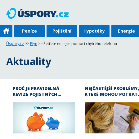
Peníze
Pojištění
Hypotéky
Energie
Úspory.cz
>>
Plyn
>> Šetřete energie pomocí chytrého telefonu
Aktuality
PROČ JE PRAVIDELNÁ
NEJČASTĚJŠÍ PROBLÉMY,
REVIZE POJISTNÝCH…
KTERÉ MOHOU POTKAT