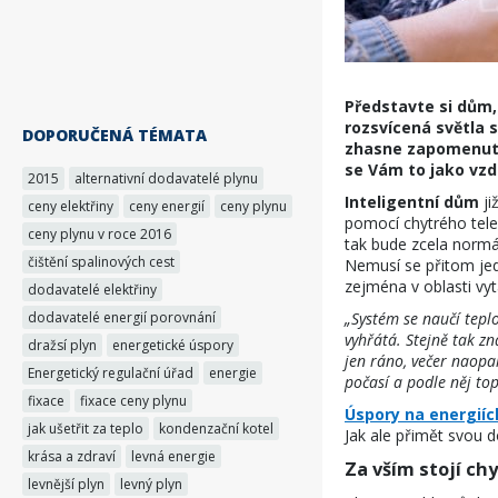
Představte si dům,
rozsvícená světla 
DOPORUČENÁ TÉMATA
zhasne zapomenutá 
se Vám to jako vz
2015
alternativní dodavatelé plynu
Inteligentní dům
ji
ceny elektřiny
ceny energií
ceny plynu
pomocí chytrého tele
ceny plynu v roce 2016
tak bude zcela normá
čištění spalinových cest
Nemusí se přitom jedn
zejména v oblasti vyt
dodavatelé elektřiny
dodavatelé energií porovnání
„Systém se naučí teplo
vyhřátá. Stejně tak zn
dražsí plyn
energetické úspory
jen ráno, večer naopa
Energetický regulační úřad
energie
počasí a podle něj top
fixace
fixace ceny plynu
Úspory na energiíc
jak ušetřit za teplo
kondenzační kotel
Jak ale přimět svou 
krása a zdraví
levná energie
Za vším stojí ch
levnější plyn
levný plyn