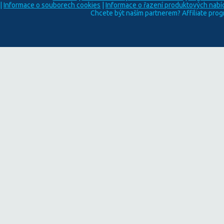
|
Informace o souborech cookies
|
Informace o řazení produktových nabí
Chcete být naším partnerem? Affiliate pro