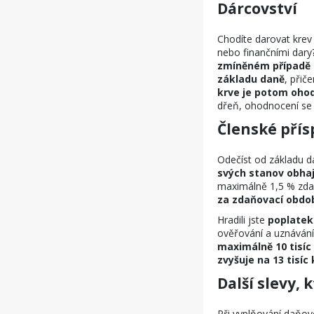
Dárcovství
Chodíte darovat krev
nebo finančními dary?
zmíněném případě m
základu daně
, přič
krve je potom ohod
dřeň, ohodnocení se 
Členské přís
Odečíst od základu d
svých stanov obha
maximálně 1,5 % zdan
za zdaňovací obdo
Hradili jste
poplatek
ověřování a uznávání
maximálně 10 tisíc
zvyšuje na 13 tisíc
Další slevy,
Při vyplňování daňov