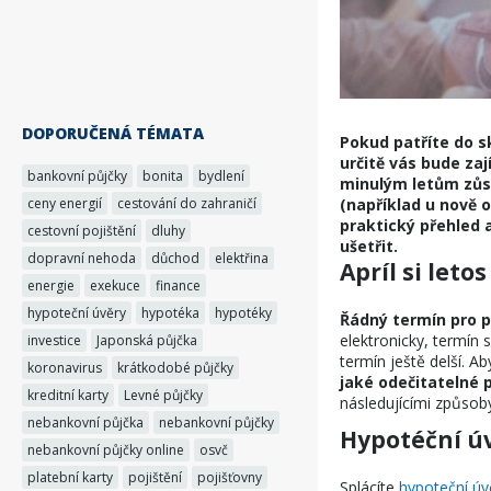
DOPORUČENÁ TÉMATA
Pokud patříte do s
určitě vás bude za
bankovní půjčky
bonita
bydlení
minulým letům zůst
ceny energií
cestování do zahraničí
(například u nově 
praktický přehled a
cestovní pojištění
dluhy
ušetřit.
dopravní nehoda
důchod
elektřina
Apríl si let
energie
exekuce
finance
hypoteční úvěry
hypotéka
hypotéky
Řádný termín pro p
elektronicky, termín
investice
Japonská půjčka
termín ještě delší. A
koronavirus
krátkodobé půjčky
jaké odečitatelné p
kreditní karty
Levné půjčky
následujícími způsob
nebankovní půjčka
nebankovní půjčky
Hypotéční úv
nebankovní půjčky online
osvč
platební karty
pojištění
pojišťovny
Splácíte
hypoteční úv