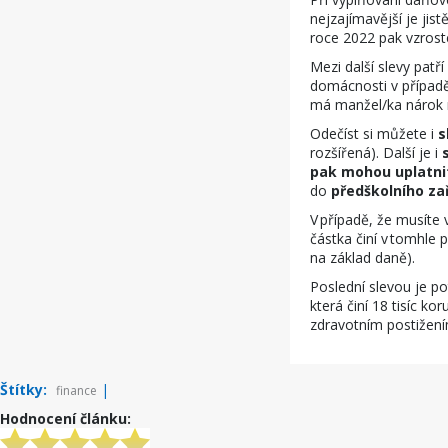
nejzajímavější je jist
roce 2022 pak vzrost
Mezi další slevy patří
domácnosti v případě
má manžel/ka nárok n
Odečíst si můžete i
s
rozšířená). Další je i
pak mohou uplatnit
do
předškolního za
V případě, že musíte
částka činí v tomhle p
na základ daně).
Poslední slevou je 
která činí 18 tisíc 
zdravotním postižení
Štítky:
|
finance
Hodnocení článku: