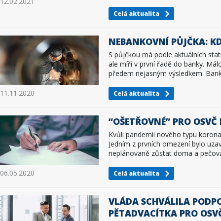
12.02.2021
Celá aktualita
NEBANKOVNÍ PŮJČKA: KDY
S půjčkou má podle aktuálních stati
ale míří v první řadě do banky. Má
předem nejasným výsledkem. Bankov
11.11.2020
Celá aktualita
“OŠETŘOVNÉ” PRO OSVČ
Kvůli pandemii nového typu koronav
Jedním z prvních omezení bylo uzavř
neplánovaně zůstat doma a pečova
06.05.2020
Celá aktualita
VLÁDA SCHVÁLILA PODPO
PĚTADVACÍTKA PRO OSV