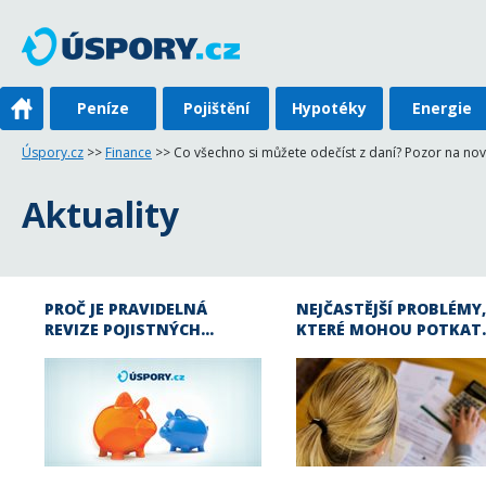
Peníze
Pojištění
Hypotéky
Energie
Úspory.cz
>>
Finance
>> Co všechno si můžete odečíst z daní? Pozor na novi
Aktuality
PROČ JE PRAVIDELNÁ
NEJČASTĚJŠÍ PROBLÉMY,
REVIZE POJISTNÝCH…
KTERÉ MOHOU POTKAT