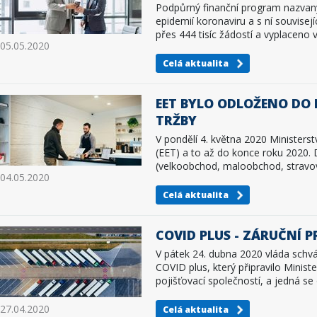
Podpůrný finanční program nazvaný 
epidemií koronaviru a s ní souvisej
přes 444 tisíc žádostí a vyplaceno
05.05.2020
Celá aktualita
EET BYLO ODLOŽENO DO 
TRŽBY
V pondělí 4. května 2020 Ministerst
(EET) a to až do konce roku 2020. 
(velkoobchod, maloobchod, stravová
04.05.2020
Celá aktualita
COVID PLUS - ZÁRUČNÍ 
V pátek 24. dubna 2020 vláda schvá
COVID plus, který připravilo Minis
pojišťovací společností, a jedná 
27.04.2020
Celá aktualita