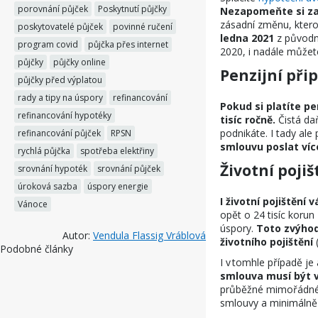
porovnání půjček
Poskytnutí půjčky
Nezapomeňte si za
zásadní změnu, kter
poskytovatelé půjček
povinné ručení
ledna 2021
z původn
program covid
půjčka přes internet
2020, i nadále můžete
půjčky
půjčky online
Penzijní přip
půjčky před výplatou
rady a tipy na úspory
refinancování
Pokud si platíte pe
refinancování hypotéky
tisíc ročně.
Čistá da
podnikáte. I tady ale
refinancování půjček
RPSN
smlouvu poslat víc
rychlá půjčka
spotřeba elektřiny
Životní pojiš
srovnání hypoték
srovnání půjček
úroková sazba
úspory energie
I životní pojištěn
Vánoce
opět o 24 tisíc korun
úspory.
Toto zvýhod
Autor:
Vendula Flassig Vráblová
životního pojištění
(
Podobné články
I v tomhle případě je
smlouva musí být v
průběžné mimořádné 
smlouvy a minimálně d