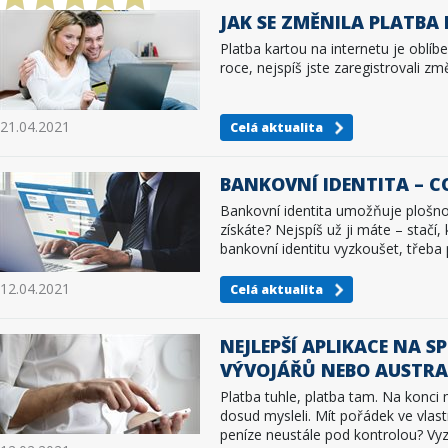
JAK SE ZMĚNILA PLATBA
Platba kartou na internetu je oblíb
roce, nejspíš jste zaregistrovali zm
21.04.2021
Celá aktualita
BANKOVNÍ IDENTITA – C
Bankovní identita umožňuje plošnou 
získáte? Nejspíš už ji máte – stačí,
bankovní identitu vyzkoušet, třeba 
12.04.2021
Celá aktualita
NEJLEPŠÍ APLIKACE NA S
VÝVOJÁŘŮ NEBO AUSTR
Platba tuhle, platba tam. Na konci 
dosud mysleli. Mít pořádek ve vlast
peníze neustále pod kontrolou? Vy