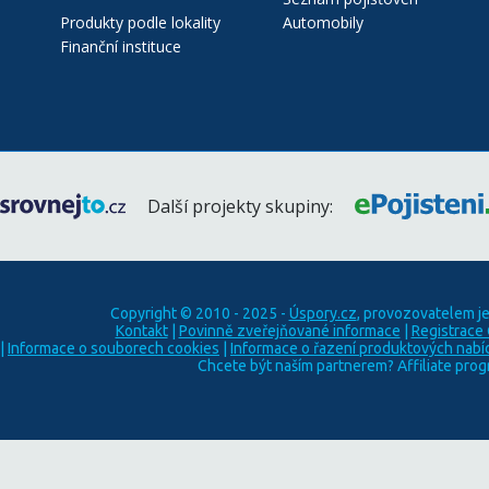
Produkty podle lokality
Automobily
Finanční instituce
Další projekty skupiny:
Copyright © 2010 - 2025 -
Úspory.cz
, provozovatelem j
Kontakt
|
Povinně zveřejňované informace
|
Registrace
|
Informace o souborech cookies
|
Informace o řazení produktových nabí
Chcete být naším partnerem? Affiliate pro